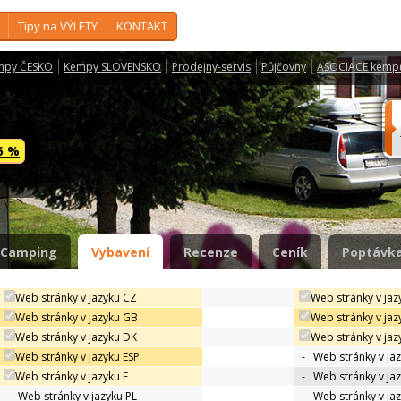
Tipy na VÝLETY
KONTAKT
mpy ČESKO
Kempy SLOVENSKO
Prodejny-servis
Půjčovny
ASOCIACE kemp
 5 %
Camping
Vybavení
Recenze
Ceník
Poptávka
Web stránky v jazyku CZ
Web stránky v jaz
Web stránky v jazyku GB
Web stránky v jaz
Web stránky v jazyku DK
Web stránky v jazy
Web stránky v jazyku ESP
-
Web stránky v ja
Web stránky v jazyku F
-
Web stránky v ja
-
Web stránky v jazyku PL
-
Web stránky v ja