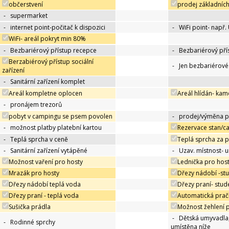
občerstvení
prodej základních
-
supermarket
-
internet point-počitač k dispozici
-
WiFi point- např.
WiFi- areál pokryt min 80%
-
Bezbariérový přístup recepce
-
Bezbariérový pří
Berzabiérový přístup sociální
-
Jen bezbariérov
zařízení
-
Sanitární zařízení komplet
Areál kompletne oplocen
Areál hlídán- kam
-
pronájem trezorů
pobyt v campingu se psem povolen
-
prodej/výměna p
-
možnost platby platební kartou
Rezervace stan/c
-
Teplá sprcha v ceně
Teplá sprcha za 
-
Sanitární zařízení vytápěné
-
Uzav. místnost- 
Možnost vaření pro hosty
Lednička pro hos
Mrazák pro hosty
Dřezy nádobí -st
Dřezy nádobí teplá voda
Dřezy praní- stu
Dřezy praní - teplá voda
Automatická prač
Sušička prádla
Možnost žehlení 
-
Dětská umyvadla
-
Rodinné sprchy
umístěna níže