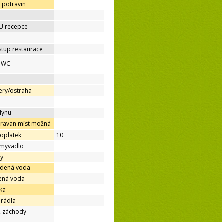
 potravin
 U recepce
stup restaurace
é WC
ery/ostraha
lynu
aravan míst možná
poplatek
10
umyvadlo
ty
udená voda
dená voda
ka
prádla
, záchody-