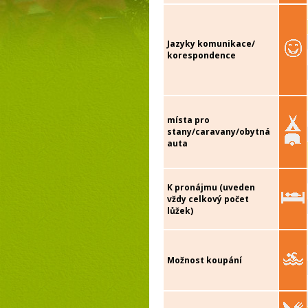
Jazyky komunikace/
korespondence
místa pro
stany/caravany/obytná
auta
K pronájmu (uveden
vždy celkový počet
lůžek)
Možnost koupání