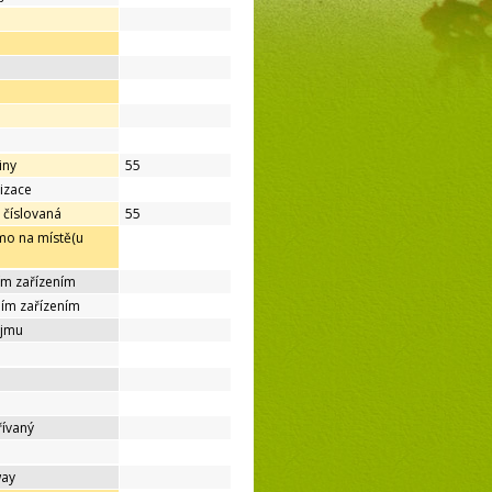
iny
55
lizace
 číslovaná
55
mo na místě(u
ím zařízením
ním zařízením
ájmu
řívaný
way