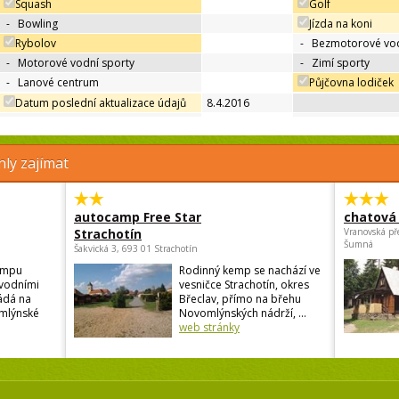
Squash
Golf
-
Bowling
Jízda na koni
Rybolov
-
Bezmotorové vod
-
Motorové vodní sporty
-
Zimí sporty
-
Lanové centrum
Půjčovna lodiček
Datum poslední aktualizace údajů
8.4.2016
ly zajímat
autocamp Free Star
chatová 
Strachotín
Vranovská př
Šumná
Šakvická 3, 693 01 Strachotín
empu
Rodinný kemp se nachází ve
vodními
vesničce Strachotín, okres
ádá na
Břeclav, přímo na břehu
mlýnské
Novomlýnských nádrží, ...
web stránky