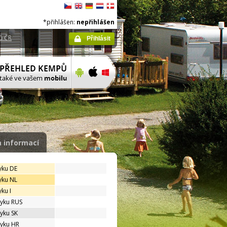
*přihlášen:
nepřihlášen
ů ČR
Přihlásit
 informací
yku DE
yku NL
ku I
zyku RUS
zyku SK
zyku HR