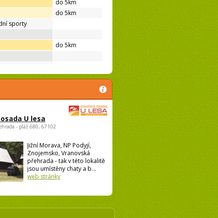
do 5km
do 5km
ní sporty
do 5km
osada U lesa
ehrada - pláž 680, 67102
Jižní Morava, NP Podyjí,
Znojemsko, Vranovská
přehrada - tak v této lokalitě
jsou umístěny chaty a b...
web stránky