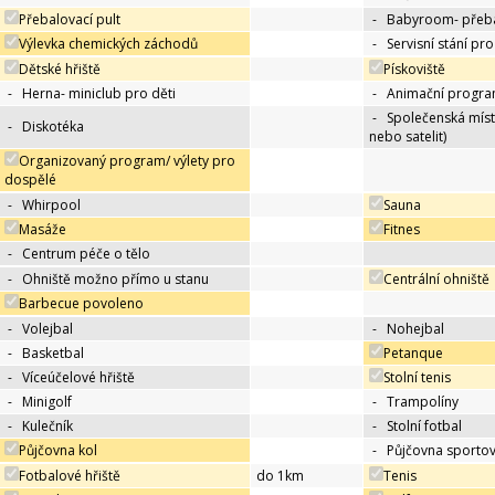
Přebalovací pult
-
Babyroom- přeba
Výlevka chemických záchodů
-
Servisní stání pr
Dětské hřiště
Pískoviště
-
Herna- miniclub pro děti
-
Animační progra
-
Společenská míst
-
Diskotéka
nebo satelit)
Organizovaný program/ výlety pro
dospělé
-
Whirpool
Sauna
Masáže
Fitnes
-
Centrum péče o tělo
-
Ohniště možno přímo u stanu
Centrální ohniště
Barbecue povoleno
-
Volejbal
-
Nohejbal
-
Basketbal
Petanque
-
Víceúčelové hřiště
Stolní tenis
-
Minigolf
-
Trampolíny
-
Kulečník
-
Stolní fotbal
Půjčovna kol
-
Půjčovna sportov
Fotbalové hřiště
do 1km
Tenis