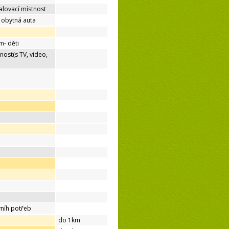
lovací místnost
o obytná auta
m- děti
nost(s TV, video,
níh potřeb
do 1km