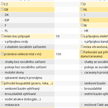
CZ
D
GB
NL
-
DK
-
I
-
ESP
RUS
-
F
SK
-
PL
-
HR
místo bez přípojek
10
s přípojkou elektř
-
s přípojkou vody
-
s přípojkou kana
-
s vlastním sociálním zařízením
místa ohraničená,
Parkování aut pří
průměná velikost míst v m2
150
stanu/caravanu)
-
chatky bez sociálního zařízení
-
chatky se sociáln
-
pokoje bez sociálního zařízení
-
pokoje se sociál
-
mobilní domy
-
caravany k pron
-
vybavené stany k pronájmu
přírodní koupaliště (jezero, řeka, …)
-
venkovní bazén
-
venkovní bazén vyhřívaný
-
brouzdaliště
-
brouzdaliště vyhřívané
-
vnitřní bazén vyh
-
vodní atrakce (tobogán,…)
-
restaurace
-
možnost Také a