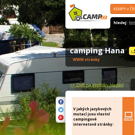
KEMPY v ČR
hledej:
Ke
camping Hana
-
WWW stránky
<<
Zpět na výsledky hledání
V jakých jazykových
mutací jsou vlastní
campingové
internetové stránky: