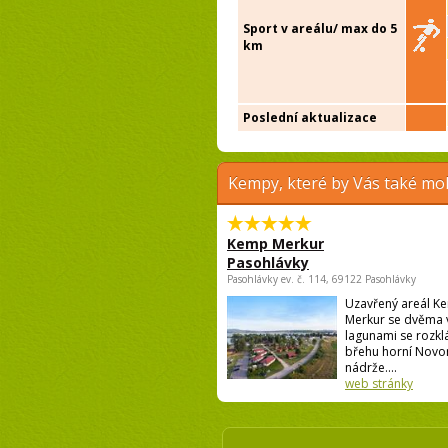
Sport v areálu/ max do 5
km
Poslední aktualizace
Kempy, které by Vás také moh
Kemp Merkur
Pasohlávky
Pasohlávky ev. č. 114, 69122 Pasohlávky
Uzavřený areál K
Merkur se dvěma 
lagunami se rozkl
břehu horní Novo
nádrže....
web stránky