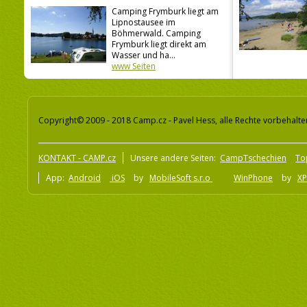
Camping Frymburk liegt am
Lipnostausee im
Böhmerwald. Camping
Frymburk liegt direkt am
Wasser und ha...
www Seiten
Copyright© 2009 - 2018 Camp.cz - Pavel Hess, alle Rechte vorbehalte
KONTAKT - CAMP.cz
Unsere andere Seiten:
CampTschechien
To
App:
Android
iOS
by
MobileSoft s.r.o
WinPhone
by
XP