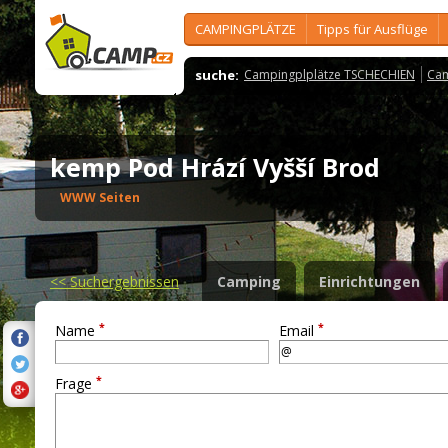
CAMPINGPLÄTZE
Tipps für Ausflüge
suche:
Campingplplätze TSCHECHIEN
Cam
kemp Pod Hrází Vyšší Brod
WWW Seiten
<<
Suchergebnissen
Camping
Einrichtungen
*
*
Name
Email
*
Frage