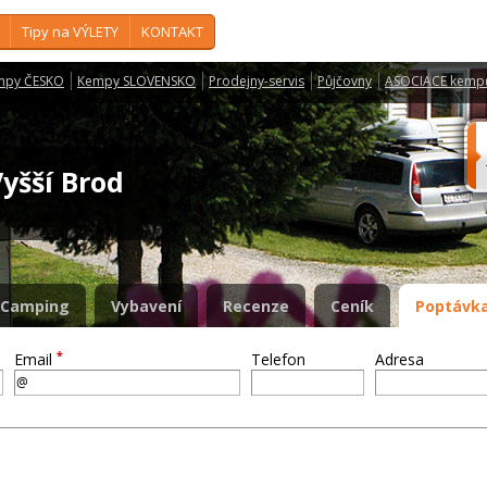
Tipy na VÝLETY
KONTAKT
mpy ČESKO
Kempy SLOVENSKO
Prodejny-servis
Půjčovny
ASOCIACE kemp
Vyšší Brod
Camping
Vybavení
Recenze
Ceník
Poptávka
*
Email
Telefon
Adresa