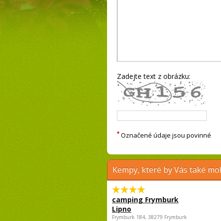
Zadejte text z obrázku:
*
Označené údaje jsou povinné
Kempy, které by Vás také moh
camping Frymburk
Lipno
Frymburk 184, 38279 Frymburk