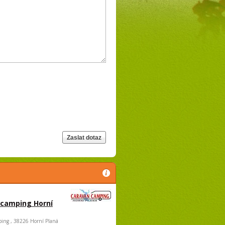
 camping Horní
ing , 38226 Horní Planá