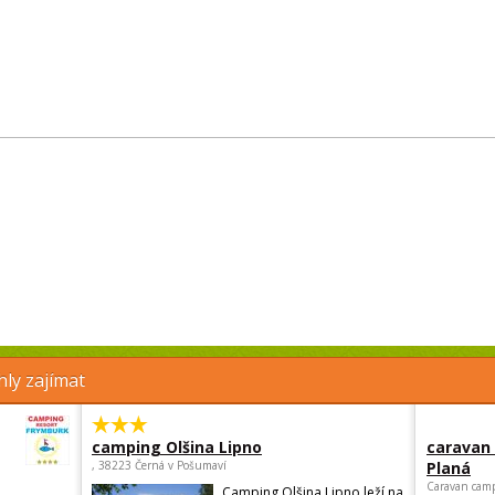
ly zajímat
camping Olšina Lipno
caravan
, 38223 Černá v Pošumaví
Planá
Caravan camp
Camping Olšina Lipno leží na