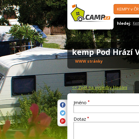
KEMPY v ČR
hledej:
Ke
kemp Pod Hrází 
WWW stránky
<<
Zpět na výsledky hledání
*
Jméno
*
Dotaz