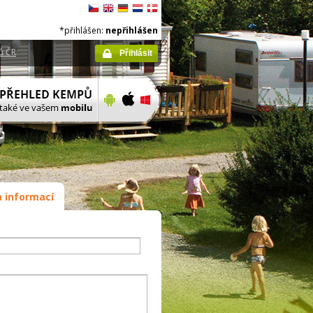
*přihlášen:
nepřihlášen
ů ČR
Přihlásit
 informací