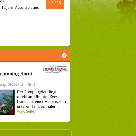
/ 1 Tag
12 Jahr, Auto, Zelt und
 camping Horní
ing , 38226 Horní Planá
Der Campingplatz liegt
direkt am Ufer des Sees
Lipno, auf einer Halbinsel im
unteren Teil des maleri...
www Seiten