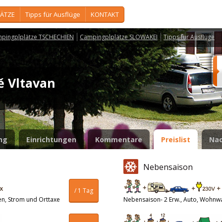
ÄTZE
Tipps für Ausflüge
KONTAKT
pingplplätze TSCHECHIEN
Campingplplätze SLOWAKEI
Tipps für Ausflüge
tě Vltavan
ng
Einrichtungen
Kommentare
Preislist
Nac
Nebensaison
/ 1 Tag
en, Strom und Orttaxe
Nebensaison- 2 Erw., Auto, Wohnw