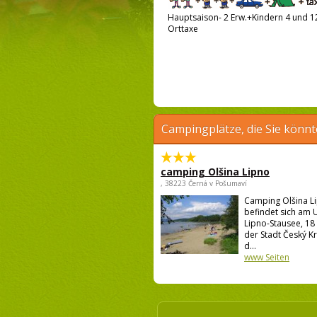
Hauptsaison- 2 Erw.+Kindern 4 und 12
Orttaxe
Campingplätze, die Sie könnt
camping Olšina Lipno
, 38223 Černá v Pošumaví
Camping Olšina L
befindet sich am 
Lipno-Stausee, 18
der Stadt Český K
d...
www Seiten