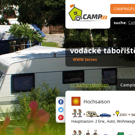
CAMPINGPL
suche:
Cam
vodácké tábořiš
WWW Seiten
<<
Suchergebnissen
Campi
Hochsaison
Hauptsaison- 2 Erw., Auto, Wohnwag