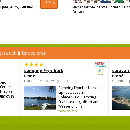
/ 1 Tag
 Jahr, Auto, Zelt und
Nebensaison- 2 Erw.+Kindern 4 und 
Orttaxe
en auch interessieren
camping Frymburk
caravan
Lipno
Planá
Frymburk 184, 38279 Frymburk
Caravan camp
ipno
Ufer des
Camping Frymburk liegt am
 km von
Lipnostausee im
rumlov in
Böhmerwald. Camping
Frymburk liegt direkt am
Wasser und ha...
www Seiten