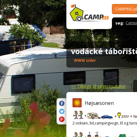
CAMPING p
søg:
Campi
vodácké tábořiš
WWW sider
<<
Tilbage til søgeresultater
Højsæsonen
2 voksen, bil,campingvogn, El og turis