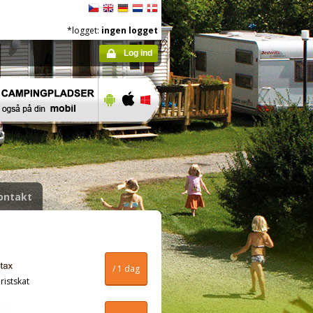
*logget:
ingen logget
Log ind
ontakt
/ 1 dag
ristskat