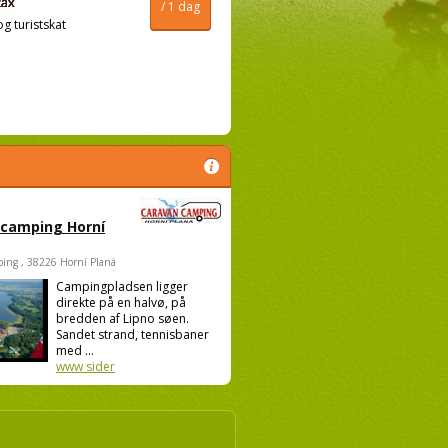
/ 1 dag
og turistskat
 camping Horní
ing , 38226 Horní Planá
Campingpladsen ligger
direkte på en halvø, på
bredden af Lipno søen.
Sandet strand, tennisbaner
med ...
www sider