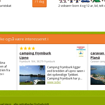
/ 1 dag
uristskat
2 voksen+ born 4 og 12 ar, bil, telt 
e også være interesseret i
camping Frymburk
caravan
Lipno
Planá
Frymburk 184, 38279 Frymburk
Caravan camp
šina
en af
Camping Frymburk ligger
8 km fra
ved bredden af Lipno søen i
v i
det sydvestlige Tjekkiet.
Camping Frymburk har p...
www sider
el Hess, alle rettigheder forbeholdt