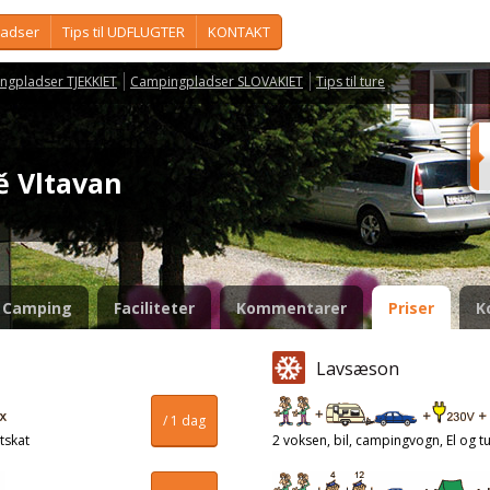
ladser
Tips til UDFLUGTER
KONTAKT
ngpladser TJEKKIET
Campingpladser SLOVAKIET
Tips til ture
tě Vltavan
Camping
Faciliteter
Kommentarer
Priser
K
Lavsæson
/ 1 dag
tskat
2 voksen, bil, campingvogn, El og tu