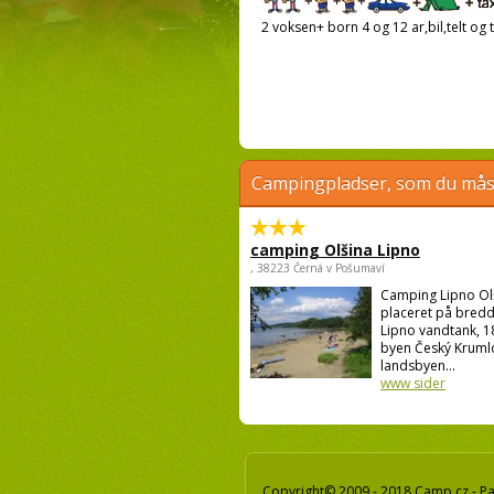
2 voksen+ born 4 og 12 ar,bil,telt og t
Campingpladser, som du måsk
camping Olšina Lipno
, 38223 Černá v Pošumaví
Camping Lipno Ol
placeret på bredd
Lipno vandtank, 1
byen Český Krumlo
landsbyen...
www sider
Copyright© 2009 - 2018 Camp.cz - Pav