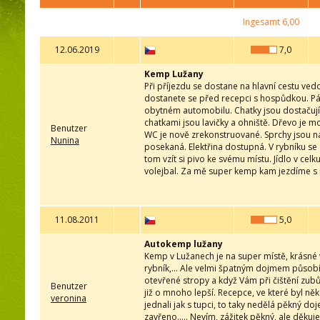
Ingesamt
6,00
12.06.2019
7,0
Kemp Lužany
Při příjezdu se dostane na hlavní cestu ved
dostanete se před recepci s hospůdkou. Pán 
obytném automobilu. Chatky jsou dostačující
chatkami jsou lavičky a ohniště. Dřevo je m
Benutzer
WC je nově zrekonstruované. Sprchy jsou na
Nunina
posekaná. Elektřina dostupná. V rybníku s
tom vzít si pivo ke svému místu. Jídlo v cel
volejbal. Za mě super kemp kam jezdíme s 
11.08.2011
5,0
Autokemp lužany
Kemp v Lužanech je na super místě, krásné
rybník,... Ale velmi špatným dojmem působí
otevřené stropy a když Vám při čištění zubů
Benutzer
již o mnoho lepší. Recepce, ve které byl něk
veronina
jednali jak s tupci, to taky nedělá pěkný d
zavřeno..... Nevím, zážitek pěkný, ale děkuj