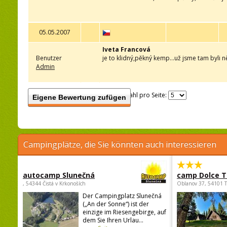
05.05.2007
Iveta Francová
Benutzer
je to klidný,pěkný kemp...už jsme tam byli ně
Admin
Anzahl pro Seite:
Eigene Bewertung zufügen
Campingplätze, die Sie könnten auch interessieren
autocamp Slunečná
camp Dolce T
, 54344 Čistá v Krkonoších
Oblanov 37, 54101 
Der Campingplatz Slunečná
(„An der Sonne“) ist der
einzige im Riesengebirge, auf
dem Sie Ihren Urlau...