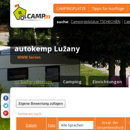
CAMPINGPLÄTZE
Tipps für Ausflüge
suche:
Campingplplätze TSCHECHIEN
Cam
autokemp Lužany
WWW Seiten
<<
Suchergebnissen
Camping
Einrichtungen
Eigene Bewertung zufügen
Sortieren nach
Areal- der
Datum
Foto
Gesamteindruck