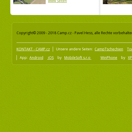
www Seiten
Copyright© 2009 - 2018 Camp.cz - Pavel Hess, alle Rechte vorbehalte
KONTAKT - CAMP.cz
Unsere andere Seiten:
CampTschechien
To
App:
Android
iOS
by
MobileSoft s.r.o
WinPhone
by
XP