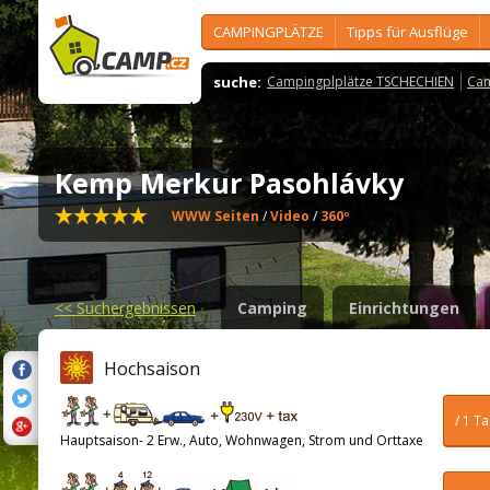
CAMPINGPLÄTZE
Tipps für Ausflüge
suche:
Campingplplätze TSCHECHIEN
Cam
Kemp Merkur Pasohlávky
WWW Seiten
/
Video
/
360º
<<
Suchergebnissen
Camping
Einrichtungen
Hochsaison
/ 1 T
Hauptsaison- 2 Erw., Auto, Wohnwagen, Strom und Orttaxe