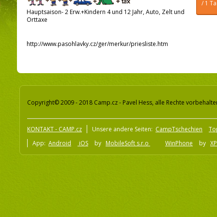
/ 1 T
Hauptsaison- 2 Erw.+Kindern 4 und 12 Jahr, Auto, Zelt und
Orttaxe
http://www.pasohlavky.cz/ger/merkur/priesliste.htm
Copyright© 2009 - 2018 Camp.cz - Pavel Hess, alle Rechte vorbehalte
KONTAKT - CAMP.cz
Unsere andere Seiten:
CampTschechien
To
App:
Android
iOS
by
MobileSoft s.r.o
WinPhone
by
XP