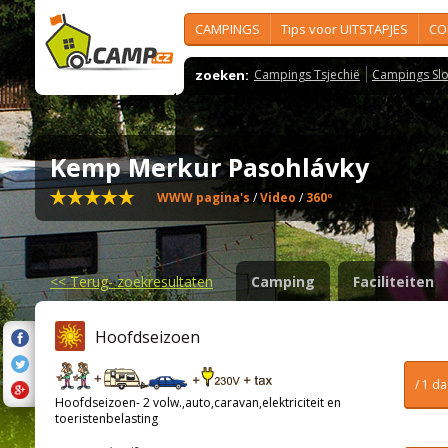
CAMPINGS
Tips voor UITSTAPJES
CO
zoeken:
Campings Tsjechië
Campings Slo
Kemp Merkur Pasohlávky
WWW pagina's
/
Video
/
360º
<<
Terug- zoekresultaten
Camping
Faciliteiten
Hoofdseizoen
/ 1 d
Hoofdseizoen- 2 volw.,auto,caravan,elektriciteit en
toeristenbelasting