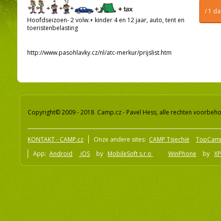
/ 1 d
Hoofdseizoen- 2 volw.+ kinder 4 en 12 jaar, auto, tent en
toeristenbelasting
http://www.pasohlavky.cz/nl/atc-merkur/prijslist.htm
Copyright© 2009 - 2018 Camp.cz - Pavel Hess, alle rechten voorbeh
KONTAKT - CAMP.cz
Onze andere sites:
CAMP Tsjechië
TopCam
App:
Android
iOS
by
MobileSoft s.r.o
WinPhone
by
XP