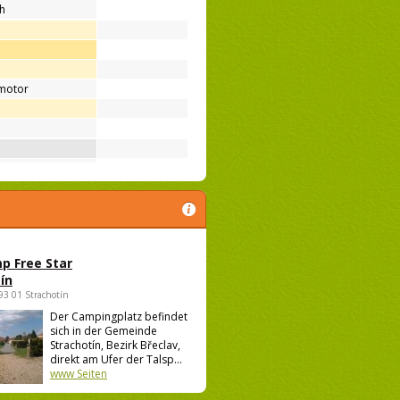
ih
motor
p Free Star
ín
693 01 Strachotín
Der Campingplatz befindet
sich in der Gemeinde
Strachotín, Bezirk Břeclav,
direkt am Ufer der Talsp...
www Seiten