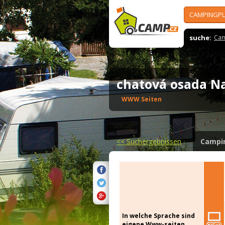
CAMPINGPL
suche:
Cam
chatová osada N
WWW Seiten
<<
Suchergebnissen
Campi
In welche Sprache sind
eigene Www-seiten