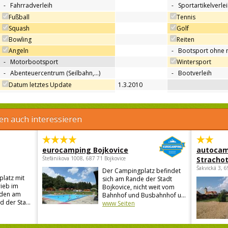
-
Fahrradverleih
-
Sportartikelverle
Fußball
Tennis
Squash
Golf
Bowling
Reiten
Angeln
-
Bootsport ohne 
-
Motorbootsport
Wintersport
-
Abenteuercentrum (Seilbahn,…)
-
Bootverleih
Datum letztes Update
1.3.2010
en auch interessieren
eurocamping Bojkovice
autocam
Štefánikova 1008, 687 71 Bojkovice
Strachot
Šakvická 3, 
Der Campingplatz befindet
latz mit
sich am Rande der Stadt
ieb im
Bojkovice, nicht weit vom
iden am
Bahnhof und Busbahnhof u...
 der Sta...
www Seiten