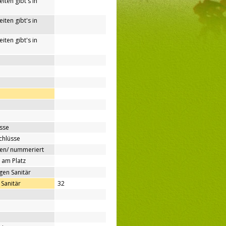
iten gibt's in
iten gibt's in
iten gibt's in
sse
chlüsse
ben/ nummeriert
 am Platz
gen Sanitär
Sanitär
32