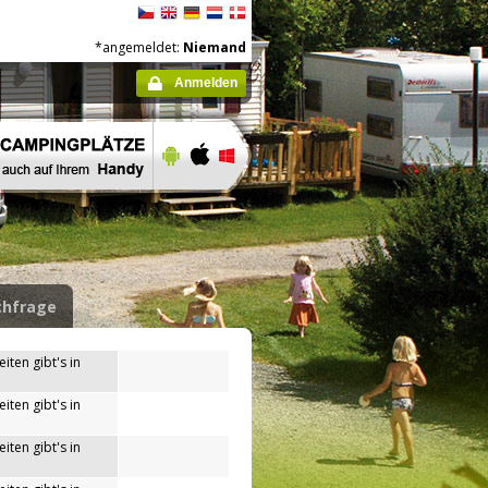
*angemeldet:
Niemand
Anmelden
hfrage
iten gibt's in
iten gibt's in
iten gibt's in