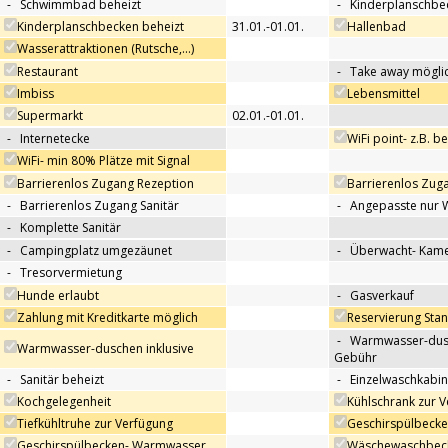
-
Schwimmbad beheizt
-
Kinderplanschbe
Kinderplanschbecken beheizt
31.01.-01.01.
Hallenbad
Wasserattraktionen (Rutsche,…)
Restaurant
-
Take away mögli
Imbiss
Lebensmittel
Supermarkt
02.01.-01.01.
-
Internetecke
WiFi point- z.B. b
WiFi- min 80% Plätze mit Signal
Barrierenlos Zugang Rezeption
Barrierenlos Zug
-
Barrierenlos Zugang Sanitär
-
Angepasste nur 
-
Komplette Sanitär
-
Campingplatz umgezäunet
-
Überwacht- Kame
-
Tresorvermietung
Hunde erlaubt
-
Gasverkauf
Zahlung mit Kreditkarte möglich
Reservierung Sta
-
Warmwasser-dus
Warmwasser-duschen inklusive
Gebühr
-
Sanitär beheizt
-
Einzelwaschkabi
Kochgelegenheit
Kühlschrank zur 
Tiefkühltruhe zur Verfügung
Geschirspülbecke
Geschirspülbecken- Warmwasser
Wäschewaschbeck