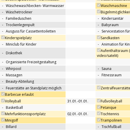
-
Wäschewaschbecken- Warmwasser
Waschmaschine
-
Wäschetrockner
Bügelnmöglichkei
-
Familieduschen
-
Kindersanitär
-
Trockenlegenpult
-
Babyraum
-
Ausguss für Cassettentoiletten
-
Servicestation f
Kinderspielplatz
Sandkasten
-
Miniclub für Kinder
-
Animation für Ki
Aufenthaltsraum 
-
Diskothek
video/satelit)
-
Organisierte Freizeitgestaltung
-
Whirpool
-
Sauna
-
Massagen
-
Fitnessraum
-
Beauty-Abteilung
-
Feuerstätte an Standplatz möglich
Zentralfeuerstätt
Barbecue erlaubt
Volleyball
31.01.-01.01.
Fußvolleyball
-
Basketball
Petanque
Mehrfunktionssportplatz
02.01.-01.01.
Tischtennis
Minigolf
Trampolinen
-
Billard
-
Tischfußball