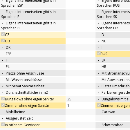
-
Eigene Interenetseiten gibt's in
-
Eigene Interenetse
Sprachen ESP
Sprachen RUS
-
Eigene Interenetseiten gibt's in
-
Eigene Interenetse
Sprachen F
Sprachen SK
-
Eigene Interenetseiten gibt's in
-
Eigene Interenetse
Sprachen PL
Sprachen HR
CZ
-
D
GB
-
NL
-
DK
-
I
-
ESP
RUS
-
F
-
SK
-
PL
-
HR
-
Plätze ohne Anschlüsse
-
Mit Stromanschlü
-
Mit Wasseranschlüsse
-
Mit Abwasserans
-
Mit privat Sanitäreinheit
-
Plätze umschrie
-
Durchschnittsfläche in m2
-
Parkieren gerade
Bungalows ohne eigen Sanitär
35
-
Bungalows mit ei
Zimmer ohne eigen Sanitär
1
Zimmer mit eigen 
-
Mobilheime
-
Caravan
-
Ausgerüstet Zelt
in offenem Gewässer
-
Schwimmbad