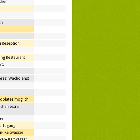
cken
ch
ei Rezeption
ang Restaurant
WC
ras, Wachdienst
ndplätze möglich
chen extra
nen
Verfügung
n- Kaltwasser
en- Kaltwasser