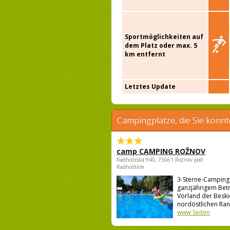
Sportmöglichkeiten auf
dem Platz oder max. 5
km entfernt
Letztes Update
Campingplätze, die Sie könnt
camp CAMPING ROŽNOV
Radhošťská 940, 75661 Rožnov pod
Radhoštěm
3-Sterne-Campingp
ganzjährigem Betr
Vorland der Besk
nordöstlichen Rand
www Seiten