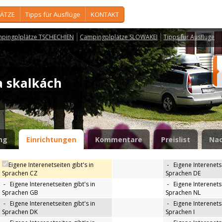
ÄTZE
Tipps für Ausflüge
KONTAKT
pingplplätze TSCHECHIEN
Campingplplätze SLOWAKEI
Tipps für Ausflüge
a skalkách
ng
Einrichtungen
Kommentare
Preislist
Nac
Eigene Interenetseiten gibt's in
-
Eigene Interenetse
Sprachen CZ
Sprachen DE
-
Eigene Interenetseiten gibt's in
-
Eigene Interenetse
Sprachen GB
Sprachen NL
-
Eigene Interenetseiten gibt's in
-
Eigene Interenetse
Sprachen DK
Sprachen I