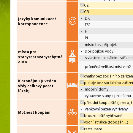
CZ
GB
-
DK
Jazyky komunikace/
korespondence
-
ESP
-
F
-
PL
-
místo bez přípojek
-
s přípojkou vody
místa pro
stany/caravany/obytná
-
s vlastním sociálním zařízen
auta
-
průměná velikost míst v m2
chatky bez sociálního zařízen
K pronájmu (uveden
pokoje bez sociálního zaříze
vždy celkový počet
-
mobilní domy
lůžek)
-
vybavené stany k pronájmu
přírodní koupaliště (jezero, ř
-
venkovní bazén vyhřívaný
Možnost koupání
brouzdaliště vyhřívané
vodní atrakce (tobogán,…)
restaurace