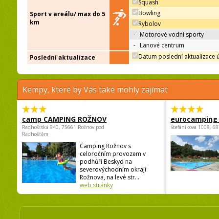
Squash
Bowling
Sport v areálu/ max do 5
km
Rybolov
-
Motorové vodní sporty
-
Lanové centrum
Datum poslední aktualizace 
Poslední aktualizace
Kempy, které by Vás také mohly zajímat
camp CAMPING ROŽNOV
eurocamping 
Radhošťská 940, 75661 Rožnov pod
Štefánikova 1008, 68
Radhoštěm
Camping Rožnov s
celoročním provozem v
podhůří Beskyd na
severovýchodním okraji
Rožnova, na levé str...
web stránky