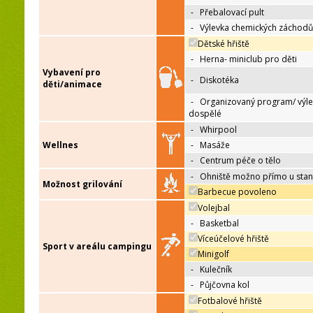
-
Přebalovací pult
-
Výlevka chemických záchodů
Dětské hřiště
-
Herna- miniclub pro děti
Vybavení pro
-
Diskotéka
děti/animace
-
Organizovaný program/ výle
dospělé
-
Whirpool
Wellnes
-
Masáže
-
Centrum péče o tělo
-
Ohniště možno přímo u sta
Možnost grilování
Barbecue povoleno
Volejbal
-
Basketbal
Víceúčelové hřiště
Sport v areálu campingu
Minigolf
-
Kulečník
-
Půjčovna kol
Fotbalové hřiště