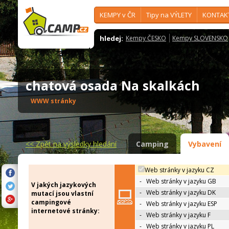
KEMPY v ČR
Tipy na VÝLETY
KONTAK
hledej:
Kempy ČESKO
Kempy SLOVENSKO
chatová osada Na skalkách
WWW stránky
<<
Zpět na výsledky hledání
Camping
Vybavení
Web stránky v jazyku CZ
-
Web stránky v jazyku GB
V jakých jazykových
-
Web stránky v jazyku DK
mutací jsou vlastní
campingové
-
Web stránky v jazyku ESP
internetové stránky:
-
Web stránky v jazyku F
-
Web stránky v jazyku PL