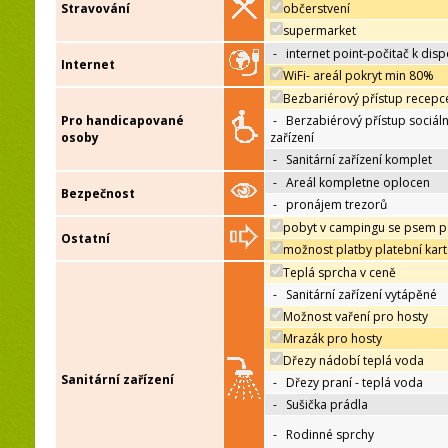
Stravování
občerstvení
supermarket
-
internet point-počitač k disp
Internet
WiFi- areál pokryt min 80%
Bezbariérový přístup recepc
Pro handicapované
-
Berzabiérový přístup sociáln
osoby
zařízení
-
Sanitární zařízení komplet
-
Areál kompletne oplocen
Bezpečnost
-
pronájem trezorů
pobyt v campingu se psem p
Ostatní
možnost platby platební kar
Teplá sprcha v ceně
-
Sanitární zařízení vytápěné
Možnost vaření pro hosty
Mrazák pro hosty
Dřezy nádobí teplá voda
Sanitární zařízení
-
Dřezy praní - teplá voda
-
Sušička prádla
-
Rodinné sprchy