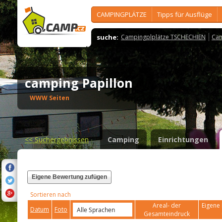
CAMPINGPLÄTZE
Tipps für Ausflüge
suche:
Campingplplätze TSCHECHIEN
Cam
camping Papillon
WWW Seiten
<<
Suchergebnissen
Camping
Einrichtungen
Eigene Bewertung zufügen
Sortieren nach
Areal- der
Eigene 
Datum
Foto
Gesamteindruck