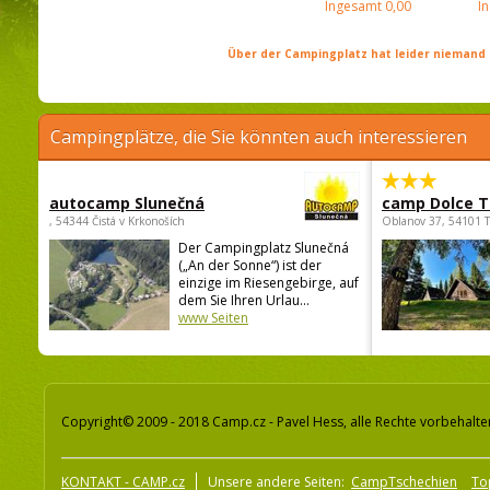
Ingesamt
0,00
I
Über der Campingplatz hat leider niemand 
Campingplätze, die Sie könnten auch interessieren
autocamp Slunečná
camp Dolce T
, 54344 Čistá v Krkonoších
Oblanov 37, 54101 
Der Campingplatz Slunečná
(„An der Sonne“) ist der
einzige im Riesengebirge, auf
dem Sie Ihren Urlau...
www Seiten
Copyright© 2009 - 2018 Camp.cz - Pavel Hess, alle Rechte vorbehalte
KONTAKT - CAMP.cz
Unsere andere Seiten:
CampTschechien
To