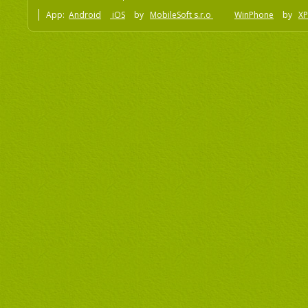
App:
Android
iOS
by
MobileSoft s.r.o
WinPhone
by
XP