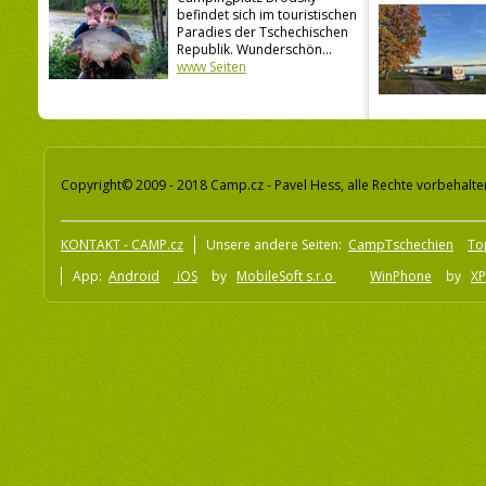
befindet sich im touristischen
Paradies der Tschechischen
Republik. Wunderschön...
www Seiten
Copyright© 2009 - 2018 Camp.cz - Pavel Hess, alle Rechte vorbehalte
KONTAKT - CAMP.cz
Unsere andere Seiten:
CampTschechien
To
App:
Android
iOS
by
MobileSoft s.r.o
WinPhone
by
XP