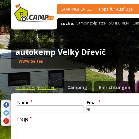
CAMPINGPLÄTZE
Tipps für Ausflüge
suche:
Campingplplätze TSCHECHIEN
Cam
autokemp Velký Dřevíč
WWW Seiten
<<
Suchergebnissen
Camping
Einrichtungen
*
*
Name
Email
*
Frage