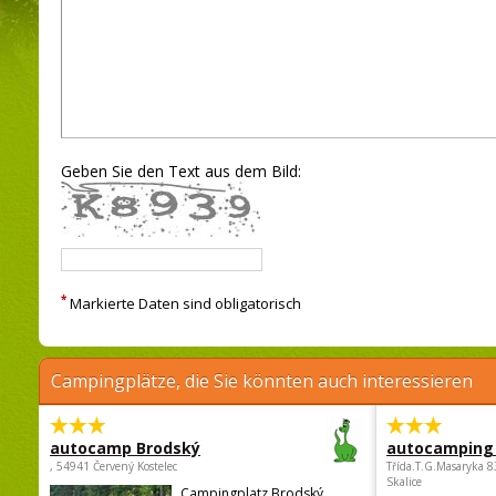
Geben Sie den Text aus dem Bild:
*
Markierte Daten sind obligatorisch
Campingplätze, die Sie könnten auch interessieren
autocamp Brodský
autocamping
, 54941 Červený Kostelec
Třída.T.G.Masaryka 
Skalice
Campingplatz Brodský