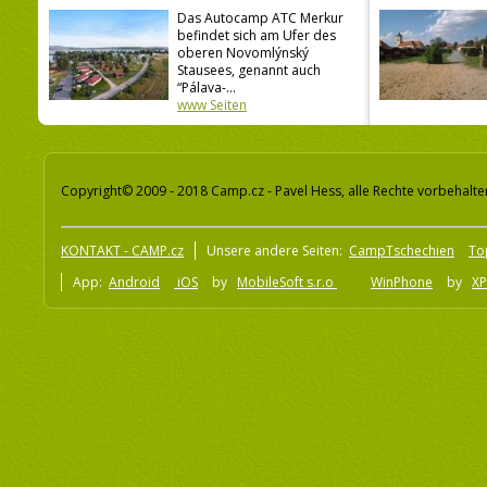
Das Autocamp ATC Merkur
befindet sich am Ufer des
oberen Novomlýnský
Stausees, genannt auch
“Pálava-...
www Seiten
Copyright© 2009 - 2018 Camp.cz - Pavel Hess, alle Rechte vorbehalte
KONTAKT - CAMP.cz
Unsere andere Seiten:
CampTschechien
To
App:
Android
iOS
by
MobileSoft s.r.o
WinPhone
by
XP