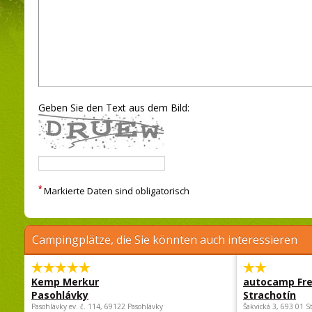
Geben Sie den Text aus dem Bild:
*
Markierte Daten sind obligatorisch
Campingplätze, die Sie könnten auch interessieren
Kemp Merkur
autocamp Fre
Pasohlávky
Strachotín
Pasohlávky ev. č. 114, 69122 Pasohlávky
Šakvická 3, 693 01 S