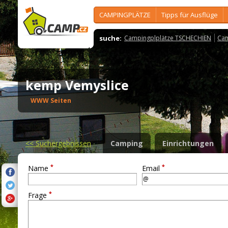
CAMPINGPLÄTZE
Tipps für Ausflüge
suche:
Campingplplätze TSCHECHIEN
Cam
kemp Vemyslice
WWW Seiten
<<
Suchergebnissen
Camping
Einrichtungen
*
*
Name
Email
*
Frage