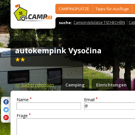
CAMPINGPLÄTZE
Tipps für Ausflüge
suche:
Campingplplätze TSCHECHIEN
Cam
autokempink Vysočina
<<
Suchergebnissen
Camping
Einrichtungen
*
*
Name
Email
*
Frage