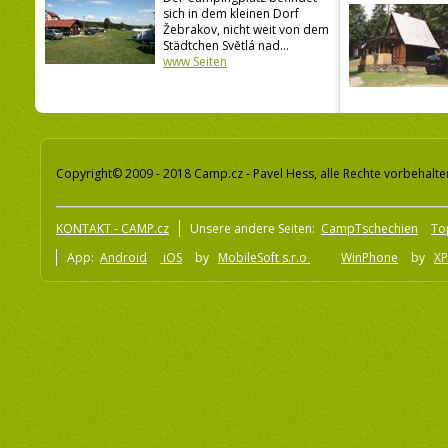
sich in dem kleinen Dorf
Žebrakov, nicht weit von dem
Städtchen Světlá nad...
www Seiten
Copyright© 2009 - 2018 Camp.cz - Pavel Hess, alle Rechte vorbehalte
KONTAKT - CAMP.cz
Unsere andere Seiten:
CampTschechien
To
App:
Android
iOS
by
MobileSoft s.r.o
WinPhone
by
XP