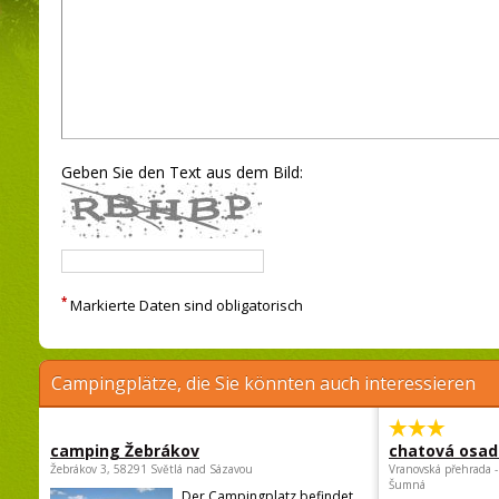
Geben Sie den Text aus dem Bild:
*
Markierte Daten sind obligatorisch
Campingplätze, die Sie könnten auch interessieren
camping Žebrákov
chatová osad
Žebrákov 3, 58291 Světlá nad Sázavou
Vranovská přehrada -
Šumná
Der Campingplatz befindet