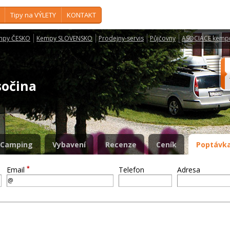
Tipy na VÝLETY
KONTAKT
mpy ČESKO
Kempy SLOVENSKO
Prodejny-servis
Půjčovny
ASOCIACE kemp
sočina
Camping
Vybavení
Recenze
Ceník
Poptávka
*
Email
Telefon
Adresa