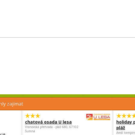
ly zajímat
chatová osada U lesa
holiday 
Vranovská přehrada - pláž 680, 67102
pláž
Šumná
Areál kempin
 je