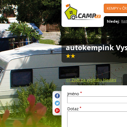
KEMPY v ČR
hledej:
Ke
autokempink Vy
<<
Zpět na výsledky hledání
*
Jméno
*
Dotaz