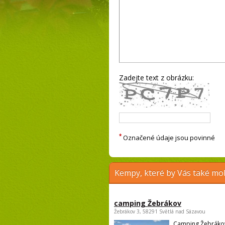
Zadejte text z obrázku:
*
Označené údaje jsou povinné
Kempy, které by Vás také moh
camping Žebrákov
Žebrákov 3, 58291 Světlá nad Sázavou
Camping Žebrákov