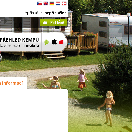
*přihlášen:
nepřihlášen
ů ČR
Přihlásit
 informací