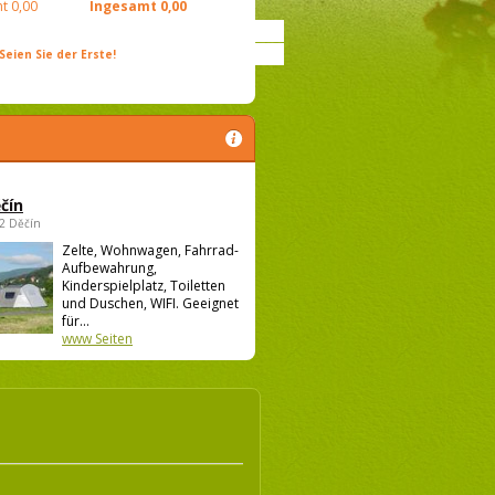
t
0,00
Ingesamt
0,00
ien Sie der Erste!
čín
02 Děčín
Zelte, Wohnwagen, Fahrrad-
Aufbewahrung,
Kinderspielplatz, Toiletten
und Duschen, WIFI. Geeignet
für...
www Seiten