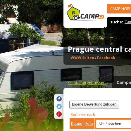
CAMPINGPL
suche:
Cam
Prague central
WWW Seiten
/
Facebook
<<
Suchergebnissen
Campi
Eigene Bewertung zufügen
Sortieren nach
Datum
Foto