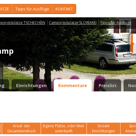
ÄTZE
Tipps für Ausflüge
KONTAKT
pingplplätze TSCHECHIEN
Campingplplätze SLOWAKEI
Tipps für Ausflüge
 camp
ng
Einrichtungen
Kommentare
Preislist
Nac
Areal- der
Eigene Plätze, oder Miet-
Soziale
Spor
Gesamteindruck
unterkunft
Einrichtungen
Anima