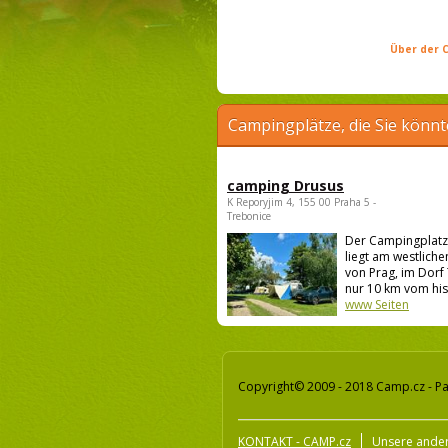
Über der C
Campingplätze, die Sie könnt
camping Drusus
K Reporyjim 4, 155 00 Praha 5 -
Trebonice
Der Campingplatz
liegt am westlich
von Prag, im Dorf
nur 10 km vom his.
www Seiten
Copyright© 2009 - 2018 Camp.cz - Pa
KONTAKT - CAMP.cz
Unsere ander