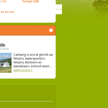
0,00
Totaal
0,00
de eerste!
čín
02 Děčín
Camping is vooral gericht op
fietsers, watersporters,
fietsers, klimmers en
wandelaars. w hond neem ...
www pagina's