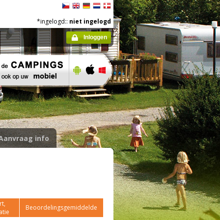
*ingelogd::
niet ingelogd
Inloggen
Aanvraag info
t,
Beoordelingsgemiddelde
atie