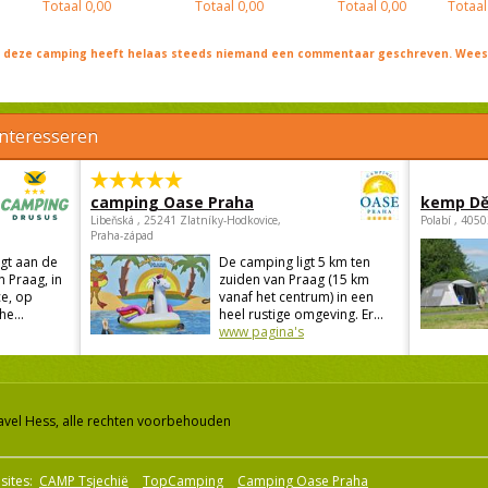
Totaal
0,00
Totaal
0,00
Totaal
0,00
Totaal
j deze camping heeft helaas steeds niemand een commentaar geschreven. Wees 
interesseren
camping Oase Praha
kemp Dě
Libeňská , 25241 Zlatníky-Hodkovice,
Polabí , 405
Praha-západ
gt aan de
De camping ligt 5 km ten
n Praag, in
zuiden van Praag (15 km
e, op
vanaf het centrum) in een
he...
heel rustige omgeving. Er...
www pagina's
avel Hess, alle rechten voorbehouden
sites:
CAMP Tsjechië
TopCamping
Camping Oase Praha