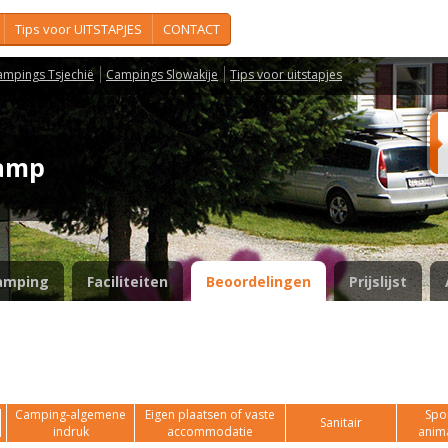
Tips voor UITSTAPJES
CONTACT
ampings Tsjechië
Campings Slowakije
Tips voor uitstapjes
 camp
amping
Faciliteiten
Beoordelingen
Prijslijst
Camping-algemene
Eigen plaatsen of vaste
Spor
Sanitair
indruk
accommodatie
anim