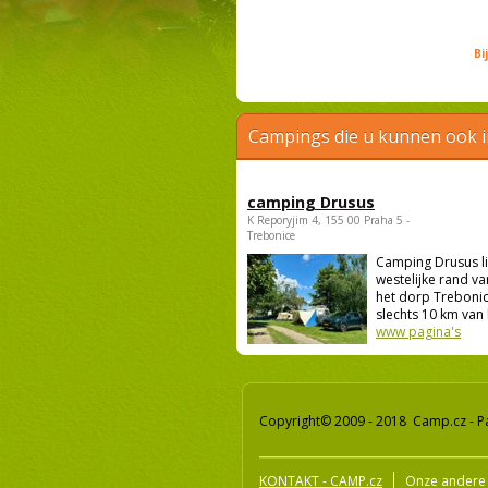
Bi
Campings die u kunnen ook 
camping Drusus
K Reporyjim 4, 155 00 Praha 5 -
Trebonice
Camping Drusus li
westelijke rand va
het dorp Trebonic
slechts 10 km van 
www pagina's
Copyright© 2009 - 2018 Camp.cz - P
KONTAKT - CAMP.cz
Onze andere 