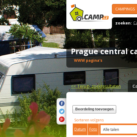
CAMPINGS
zoeken:
C
Prague central
WWW pagina's
<<
Terug- zoekresultaten
C
Beordeling toevoegen
Sorteren volgens
Datum
Foto