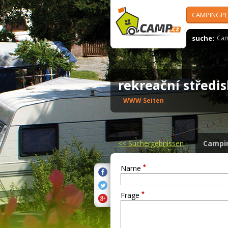
CAMPINGPL
suche:
Cam
rekreační středi
WWW Seiten
<<
Suchergebnissen
Campi
*
Name
*
Frage