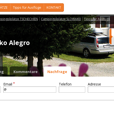
ÄTZE
Tipps für Ausflüge
KONTAKT
pingplplätze TSCHECHIEN
Campingplplätze SLOWAKEI
Tipps für Ausflüge
sko Alegro
ng
Kommentare
Nachfrage
*
Email
Telefon
Adresse