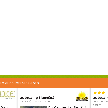
:
h
en auch interessieren
autocamp Slunečná
autocam
, 54344 Čistá v Krkonoších
Třída.T.G.Ma
Skalice
 Dolce
Der Campingplatz Slunečná