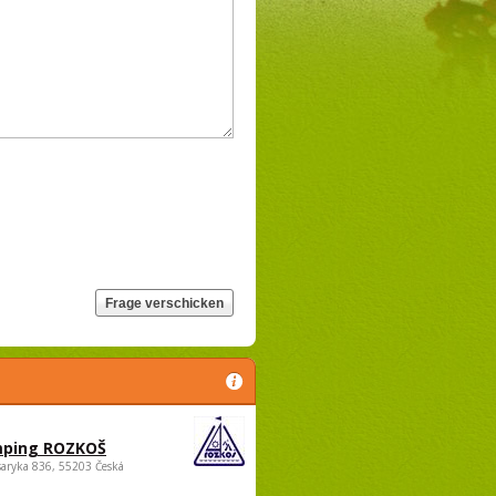
ping ROZKOŠ
saryka 836, 55203 Česká