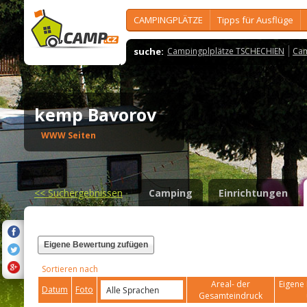
CAMPINGPLÄTZE
Tipps für Ausflüge
suche:
Campingplplätze TSCHECHIEN
Cam
kemp Bavorov
WWW Seiten
<<
Suchergebnissen
Camping
Einrichtungen
Eigene Bewertung zufügen
Sortieren nach
Areal- der
Eigene 
Datum
Foto
Gesamteindruck