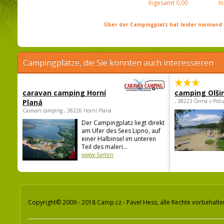
Ingesamt
0,00
I
Über der Campingplatz hat leider niemand 
Campingplätze, die Sie könnten auch interessieren
caravan camping Horní
camping Olši
Planá
, 38223 Černá v Poš
Caravan camping , 38226 Horní Planá
Der Campingplatz liegt direkt
am Ufer des Sees Lipno, auf
einer Halbinsel im unteren
Teil des maleri...
www Seiten
Copyright© 2009 - 2018 Camp.cz - Pavel Hess, alle Rechte vorbehalte