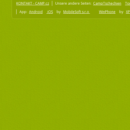
KONTAKT - CAMP.cz
Unsere andere Seiten:
CampTschechien
To
App:
Android
iOS
by
MobileSoft s.r.o
WinPhone
by
XP