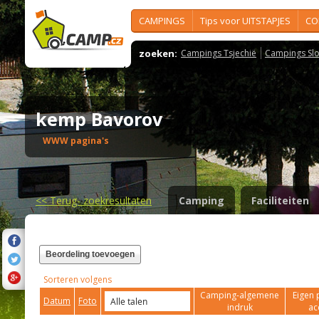
CAMPINGS
Tips voor UITSTAPJES
CO
zoeken:
Campings Tsjechië
Campings Slo
kemp Bavorov
WWW pagina's
<<
Terug- zoekresultaten
Camping
Faciliteiten
Beordeling toevoegen
Sorteren volgens
Camping-algemene
Eigen 
Datum
Foto
indruk
ac