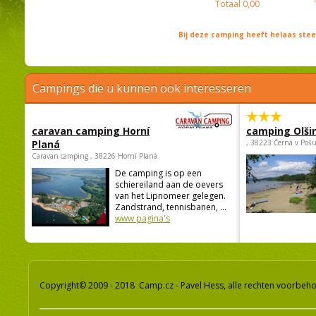
Totaal
0,00
Bij deze camping heeft helaas st
Campings die u kunnen ook interesseren
caravan camping Horní
camping Olši
Planá
, 38223 Černá v Poš
Caravan camping , 38226 Horní Planá
De camping is op een
schiereiland aan de oevers
van het Lipnomeer gelegen.
Zandstrand, tennisbanen, ...
www pagina's
Copyright© 2009 - 2018 Camp.cz - Pavel Hess, alle rechten voorbeh