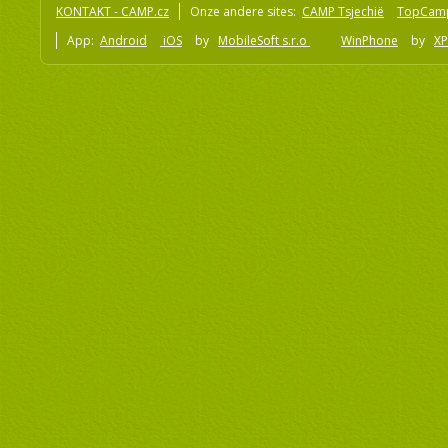
KONTAKT - CAMP.cz
Onze andere sites:
CAMP Tsjechië
TopCam
App:
Android
iOS
by
MobileSoft s.r.o
WinPhone
by
XP