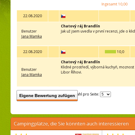
Ingesamt
10,00
22.08.2020
Chatový ráj Brandlín
Benutzer
Jak už jsem uvedla v první recenzi, jde o kl
Jana Mamka
22.08.2020
10,0
Chatový ráj Brandlín
Klidné prostředí, výborná kuchyň, moznost h
Benutzer
Libor Říhovi.
Jana Mamka
Anzahl pro Seite:
Eigene Bewertung zufügen
Campingplätze, die Sie könnten auch interessieren