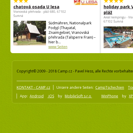
chatová osada U lesa
holiday park
Vranovská přehrada - pláž 680, 67102
pláž
Šumná
Areál kempingu - Vra
67102 Šumná
Südmähren, Nationalpark
Podyjí (Thayatal,
Znaimgebiet, Vranovská
přehrada (Talsperre Frain) –
hier b...
www Seiten
Copyright© 2009 - 2018 Camp.cz - Pavel Hess, alle Rechte vorbehalte
KONTAKT - CAMP.cz
Unsere andere Seiten:
CampTschechien
To
App:
Android
iOS
by
MobileSoft s.r.o
WinPhone
by
XP