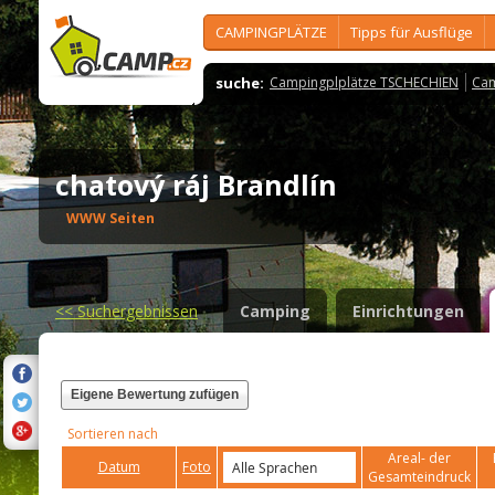
CAMPINGPLÄTZE
Tipps für Ausflüge
suche:
Campingplplätze TSCHECHIEN
Cam
chatový ráj Brandlín
WWW Seiten
<<
Suchergebnissen
Camping
Einrichtungen
Eigene Bewertung zufügen
Sortieren nach
Areal- der
Datum
Foto
Gesamteindruck