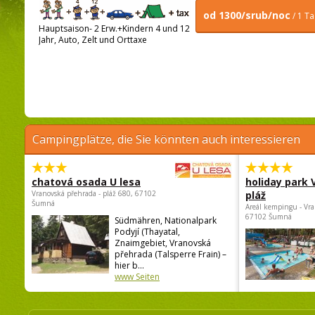
od 1300/srub/noc
/ 1 T
Hauptsaison- 2 Erw.+Kindern 4 und 12
Jahr, Auto, Zelt und Orttaxe
Campingplätze, die Sie könnten auch interessieren
chatová osada U lesa
holiday park
Vranovská přehrada - pláž 680, 67102
pláž
Šumná
Areál kempingu - Vra
67102 Šumná
Südmähren, Nationalpark
Podyjí (Thayatal,
Znaimgebiet, Vranovská
přehrada (Talsperre Frain) –
hier b...
www Seiten