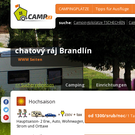
CAMPINGPLÄTZE
Tipps für Ausflüge
suche:
Campingplplätze TSCHECHIEN
Cam
chatový ráj Brandlín
WWW Seiten
<<
Suchergebnissen
Camping
Einrichtungen
Hochsaison
od 1300/srub/noc
/ 1 T
Hauptsaison- 2 Erw., Auto, Wohnwagen,
Strom und Orttaxe