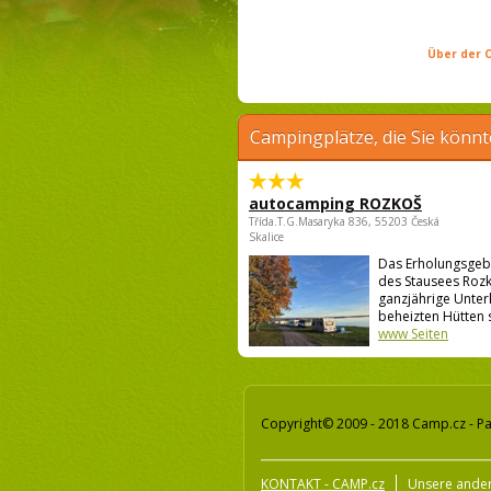
Über der C
Campingplätze, die Sie könnt
autocamping ROZKOŠ
Třída.T.G.Masaryka 836, 55203 Česká
Skalice
Das Erholungsgeb
des Stausees Rozk
ganzjährige Unter
beheizten Hütten s
www Seiten
Copyright© 2009 - 2018 Camp.cz - Pa
KONTAKT - CAMP.cz
Unsere ander