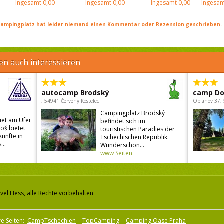
Ingesamt
0,00
Ingesamt
0,00
Ingesamt
0,00
Ingesam
ampingplatz hat leider niemand einen Kommentar oder Rezension geschrieben. Se
en auch interessieren
autocamp Brodský
camp Do
, 54941 Červený Kostelec
Oblanov 37,
Campingplatz Brodský
iet am Ufer
befindet sich im
oš bietet
touristischen Paradies der
künfte in
Tschechischen Republik.
...
Wunderschön...
www Seiten
vel Hess, alle Rechte vorbehalten
e Seiten:
CampTschechien
TopCamping
Camping Oase Praha