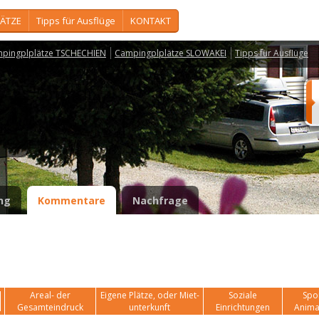
ÄTZE
Tipps für Ausflüge
KONTAKT
pingplplätze TSCHECHIEN
Campingplplätze SLOWAKEI
Tipps für Ausflüge
a
ng
Kommentare
Nachfrage
Areal- der
Eigene Plätze, oder Miet-
Soziale
Spor
Gesamteindruck
unterkunft
Einrichtungen
Anima