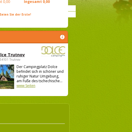
t
0,00
Ingesamt
0,00
ien Sie der Erste!
lce Trutnov
 54101 Trutnov
Der Campingplatz Dolce
befindet sich in schöner und
ruhiger Natur Umgebung,
am Fuße des tschechische...
www Seiten