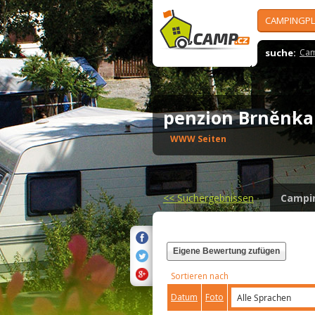
CAMPINGPL
suche:
Cam
penzion Brněnk
WWW Seiten
<<
Suchergebnissen
Campi
Eigene Bewertung zufügen
Sortieren nach
Datum
Foto