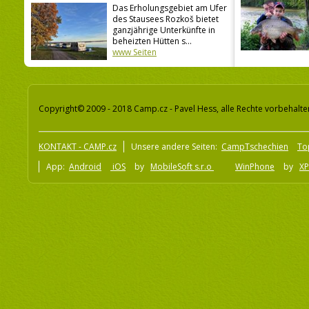
Das Erholungsgebiet am Ufer
des Stausees Rozkoš bietet
ganzjährige Unterkünfte in
beheizten Hütten s...
www Seiten
Copyright© 2009 - 2018 Camp.cz - Pavel Hess, alle Rechte vorbehalte
KONTAKT - CAMP.cz
Unsere andere Seiten:
CampTschechien
To
App:
Android
iOS
by
MobileSoft s.r.o
WinPhone
by
XP