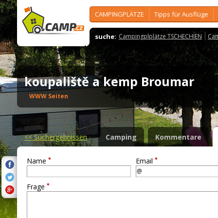
CAMPINGPLÄTZE
Tipps für Ausflüge
suche:
Campingplplätze TSCHECHIEN
Cam
koupaliště a kemp Broumar
WWW Seiten
<<
Suchergebnissen
Camping
Kommentare
*
*
Name
Email
*
Frage