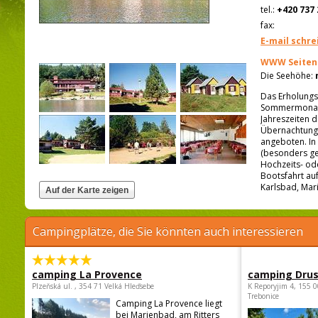
tel.:
+420 737 
fax:
E-mail schre
WWW Seiten
Die Seehöhe:
Das Erholungs
Sommermonaten
Jahreszeiten 
Übernachtung 
angeboten. In
(besonders ge
Hochzeits- od
Bootsfahrt au
Karlsbad, Mar
Campingplätze, die Sie könnten auch interessieren
camping La Provence
camping Dru
Plzeňská ul. , 354 71 Velká Hleďsebe
K Reporyjim 4, 155 0
Trebonice
Camping La Provence liegt
bei Marienbad, am Ritters