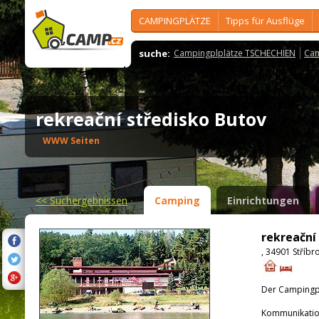
CAMPINGPLÄTZE
Tipps für Ausflüge
suche:
Campingplplätze TSCHECHIEN
Cam
rekreační středisko Butov
WWW Seiten
<<
Suchergebnissen
Camping
Einrichtungen
rekreační
, 34901 Stříbr
Der Campingpla
Kommunikatio