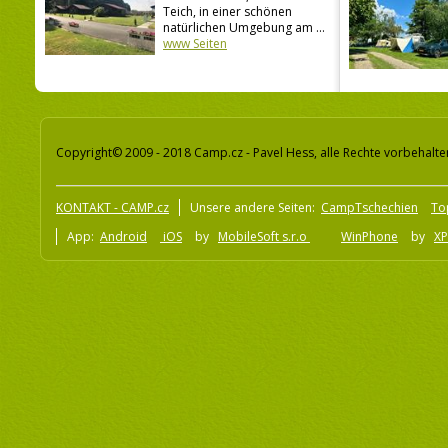
Teich, in einer schönen
natürlichen Umgebung am ...
www Seiten
Copyright© 2009 - 2018 Camp.cz - Pavel Hess, alle Rechte vorbehalte
KONTAKT - CAMP.cz
Unsere andere Seiten:
CampTschechien
To
App:
Android
iOS
by
MobileSoft s.r.o
WinPhone
by
XP