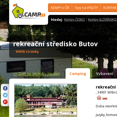
KEMPY v ČR
Tipy na VÝLETY
KONTAK
hledej:
Kempy ČESKO
Kempy SLOVENSKO
rekreační středisko Butov
WWW stránky
<<
Zpět na výsledky hledání
Camping
Vybavení
rekreační
, 34901 Stříbr
Doba otevření
Jazyky, komun