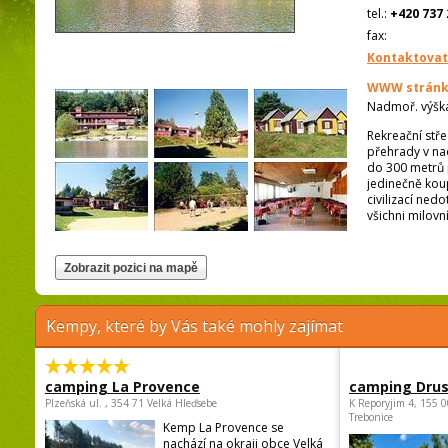
tel.:
+420 737 
fax:
Kontaktovat
WWW stránk
Nadmoř. výšk
Rekreační stř
přehrady v na
do 300 metrů 
jedinečně koup
civilizací ned
všichni milovníc
Kempy, které by Vás také mohly zajímat
camping La Provence
camping Dru
Plzeňská ul. , 354 71 Velká Hleďsebe
K Reporyjim 4, 155 0
Trebonice
Kemp La Provence se
nachází na okraji obce Velká