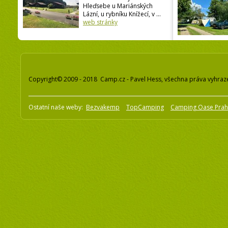
Hleďsebe u Mariánských
Lázní, u rybníku Knížecí, v ...
web stránky
Copyright© 2009 - 2018 Camp.cz - Pavel Hess, všechna práva vyhraz
Ostatní naše weby:
Bezvakemp
TopCamping
Camping Oase Pra