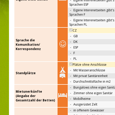
-
Eigene Interenetseiten gibt's 
Sprachen ESP
-
Eigene Interenetseiten gibt's 
Sprachen F
-
Eigene Interenetseiten gibt's 
Sprachen PL
CZ
-
GB
Sprache die
-
DK
Komunikation/
-
ESP
Korrespondenz
-
F
-
PL
Plätze ohne Anschlüsse
-
Mit Wasseranschlüsse
Standplätze
-
Mit privat Sanitäreinheit
-
Durchschnittsfläche in m2
-
Bungalows ohne eigen Sanit
Mietunerkünfte
-
Zimmer ohne eigen Sanitär
(Angabe der
-
Mobilheime
Gesamtzahl der Betten)
-
Ausgerüstet Zelt
-
in offenem Gewässer