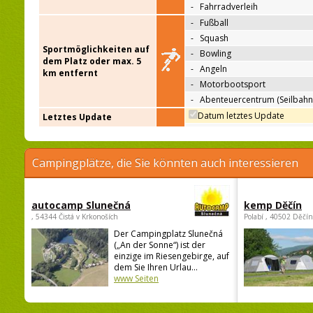
-
Fahrradverleih
-
Fußball
-
Squash
Sportmöglichkeiten auf
-
Bowling
dem Platz oder max. 5
-
Angeln
km entfernt
-
Motorbootsport
-
Abenteuercentrum (Seilbahn
Datum letztes Update
Letztes Update
Campingplätze, die Sie könnten auch interessieren
autocamp Slunečná
kemp Děčín
, 54344 Čistá v Krkonoších
Polabí , 40502 Děčín
Der Campingplatz Slunečná
(„An der Sonne“) ist der
einzige im Riesengebirge, auf
dem Sie Ihren Urlau...
www Seiten