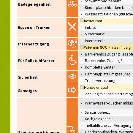
-
Schwimmbad beheizt
Badegelegenheit
-
Kinderplanschbecken beheiz
-
Wasserattraktionen (Rutsche
Restaurant
Essen un Trinken
-
Imbiss
-
Supermarkt
-
Internetecke
Internet zugang
WiFi- min 80% Plätze mit Sign
-
Barrierenlos Zugang Rezept
Für Rollstuhlfahrer
-
Barrierenlos Zugang Sanitär
-
Komplette Sanitär
-
Campingplatz umgezäunet
Sicherheit
-
Tresorvermietung
Hunde erlaubt
Sonstiges
-
Zahlung mit Kreditkarte mög
-
Warmwasser-duschen inklus
-
Sanitär beheizt
-
Kochgelegenheit
-
Tiefkühltruhe zur Verfügung
-
Geschirspülbecken- Warmw
Sanitäreinrichtungen