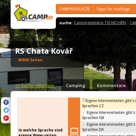
CAMPINGPLÄTZE
Tipps für Ausflüge
suche:
Campingplplätze TSCHECHIEN
Cam
RS Chata Kovář
WWW Seiten
<<
Suchergebnissen
Camping
Kommentare
Eigene Interenetseiten gibt's 
Sprachen CZ
-
Eigene Interenetseiten gibt's 
Sprachen GB
-
Eigene Interenetseiten gibt's 
Sprachen DK
In welche Sprache sind
eigene Www-seiten