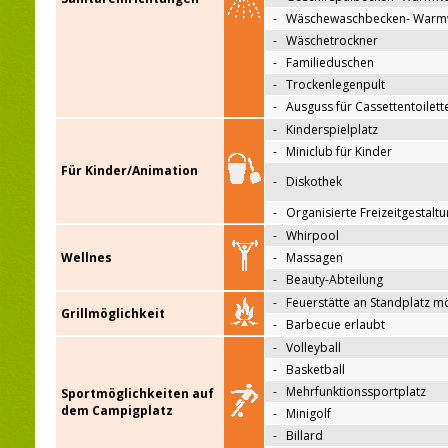
-
Wäschewaschbecken- Warm
-
Wäschetrockner
-
Familieduschen
-
Trockenlegenpult
-
Ausguss für Cassettentoilett
-
Kinderspielplatz
-
Miniclub für Kinder
Für Kinder/Animation
-
Diskothek
-
Organisierte Freizeitgestalt
-
Whirpool
Wellnes
-
Massagen
-
Beauty-Abteilung
-
Feuerstätte an Standplatz m
Grillmöglichkeit
-
Barbecue erlaubt
-
Volleyball
-
Basketball
-
Mehrfunktionssportplatz
Sportmöglichkeiten auf
dem Campigplatz
-
Minigolf
-
Billard