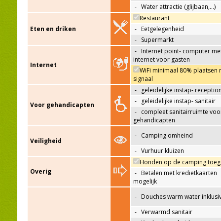
-
Water attractie (glijbaan,…)
Restaurant
Eten en driken
-
Eetgelegenheid
-
Supermarkt
-
Internet point- computer me
internet voor gasten
Internet
WiFi minimaal 80% plaatsen 
signaal
-
geleidelijke instap- receptio
-
geleidelijke instap- sanitair
Voor gehandicapten
-
compleet sanitairruimte voo
gehandicapten
-
Camping omheind
Veiligheid
-
Vurhuur kluizen
Honden op de camping toeg
Overig
-
Betalen met kredietkaarten
mogelijk
-
Douches warm water inklusi
-
Verwarmd sanitair