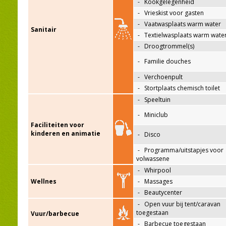
-
Kookgelegenheid
-
Vrieskist voor gasten
-
Vaatwasplaats warm water
Sanitair
-
Textielwasplaats warm wate
-
Droogtrommel(s)
-
Familie douches
-
Verchoenpult
-
Stortplaats chemisch toilet
-
Speeltuin
-
Miniclub
Faciliteiten voor
kinderen en animatie
-
Disco
-
Programma/uitstapjes voor
volwassene
-
Whirpool
Wellnes
-
Massages
-
Beautycenter
-
Open vuur bij tent/caravan
toegestaan
Vuur/barbecue
-
Barbecue toegestaan