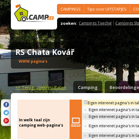
CAMPINGS
Tips voor UITSTAPJES
CO
zoeken:
Campings Tsjechië
Campings Slo
RS Chata Kovář
WWW pagina's
<<
Terug- zoekresultaten
Camping
Beoordeling
Eigen interenet pagina's in ta
-
Eigen interenet pagina's in t
-
Eigen interenet pagina's in t
In welk taal zijn
camping web-pagina's
-
Eigen interenet pagina's in t
-
Eigen interenet pagina's in ta