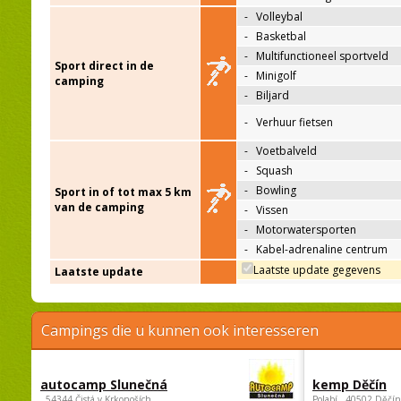
-
Volleybal
-
Basketbal
-
Multifunctioneel sportveld
Sport direct in de
-
Minigolf
camping
-
Biljard
-
Verhuur fietsen
-
Voetbalveld
-
Squash
-
Bowling
Sport in of tot max 5 km
van de camping
-
Vissen
-
Motorwatersporten
-
Kabel-adrenaline centrum
Laatste update gegevens
Laatste update
Campings die u kunnen ook interesseren
autocamp Slunečná
kemp Děčín
, 54344 Čistá v Krkonoších
Polabí , 40502 Děčín