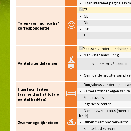
-
Eigen interenet pagina's in t
CZ
-
GB
-
DK
Talen- communicatie/
correspondentie
-
ESP
-
F
-
PL
Plaatsen zonder aansluitinge
-
Met water aansluiting
Aantal standplaatsen
-
Plaatsen met privé-sanitair
-
Gemidelde grootte van plaa
-
Bungalows zonder eigen sani
Huurfaciliteiten
-
Kamers zonder eigen sanitai
(vermeld in het totale
-
Stacaravans
aantal bedden)
-
Ingerichte tenten
-
Natuur zwemplaats (meer, riv
beek)
-
Buiten zwembad verwarmt
Zwemmogelijkheiden
-
Kleuterbad verwarmt