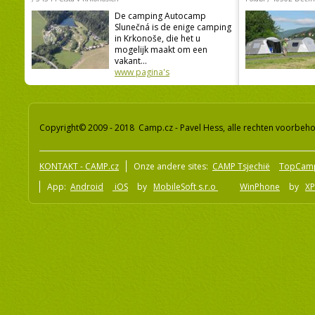
De camping Autocamp
Slunečná is de enige camping
in Krkonoše, die het u
mogelijk maakt om een
vakant...
www pagina's
Copyright© 2009 - 2018 Camp.cz - Pavel Hess, alle rechten voorbeh
KONTAKT - CAMP.cz
Onze andere sites:
CAMP Tsjechië
TopCam
App:
Android
iOS
by
MobileSoft s.r.o
WinPhone
by
XP