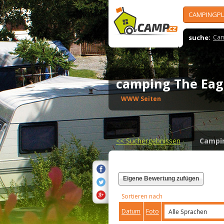
CAMPINGPL
suche:
Cam
camping The Eag
WWW Seiten
<<
Suchergebnissen
Campi
Eigene Bewertung zufügen
Sortieren nach
Datum
Foto