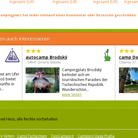
Ingesamt
0,00
Ingesamt
0,00
Ingesamt
0,00
Ingesam
ampingplatz hat leider niemand einen Kommentar oder Rezension geschrieben. Se
en auch interessieren
autocamp Brodský
camp Do
, 54941 Červený Kostelec
Oblanov 37,
Campingplatz Brodský
iet am Ufer
befindet sich im
oš bietet
touristischen Paradies der
künfte in
Tschechischen Republik.
...
Wunderschön...
www Seiten
vel Hess, alle Rechte vorbehalten
e Seiten:
CampTschechien
TopCamping
Camping Oase Praha