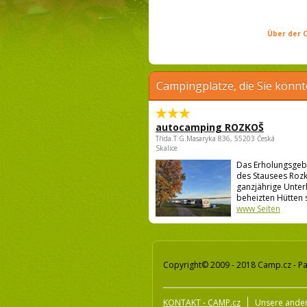
Über der C
Campingplätze, die Sie könnt
autocamping ROZKOŠ
Třída.T.G.Masaryka 836, 55203 Česká
Skalice
Das Erholungsgeb
des Stausees Rozk
ganzjährige Unter
beheizten Hütten s
www Seiten
Copyright© 2009 - 2018 Camp.cz - Pa
KONTAKT - CAMP.cz
Unsere ander