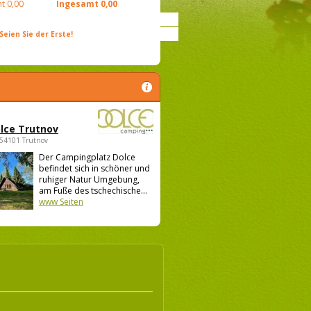
t
0,00
Ingesamt
0,00
ien Sie der Erste!
lce Trutnov
 54101 Trutnov
Der Campingplatz Dolce
befindet sich in schöner und
ruhiger Natur Umgebung,
am Fuße des tschechische...
www Seiten