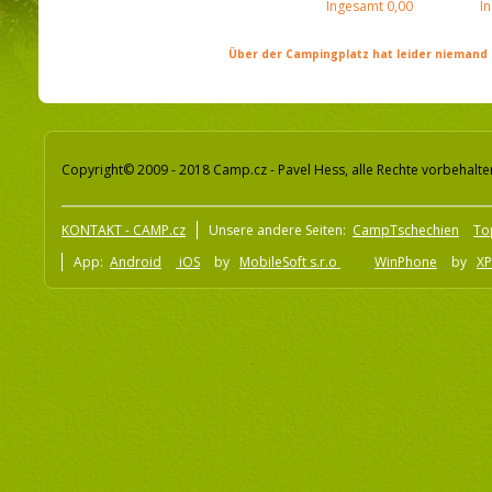
Ingesamt
0,00
I
Über der Campingplatz hat leider niemand 
Copyright© 2009 - 2018 Camp.cz - Pavel Hess, alle Rechte vorbehalte
KONTAKT - CAMP.cz
Unsere andere Seiten:
CampTschechien
To
App:
Android
iOS
by
MobileSoft s.r.o
WinPhone
by
XP