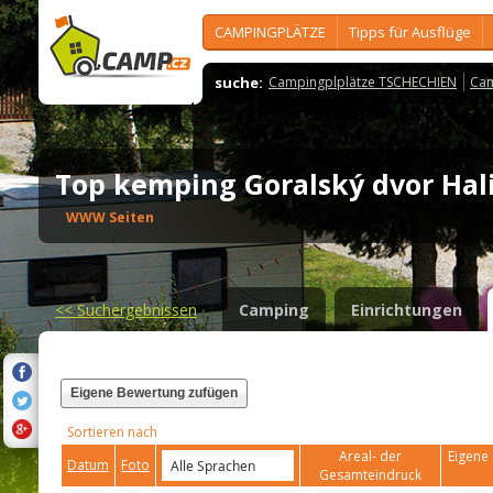
CAMPINGPLÄTZE
Tipps für Ausflüge
suche:
Campingplplätze TSCHECHIEN
Cam
Top kemping Goralský dvor Ha
WWW Seiten
<<
Suchergebnissen
Camping
Einrichtungen
Eigene Bewertung zufügen
Sortieren nach
Areal- der
Eigene 
Datum
Foto
Gesamteindruck