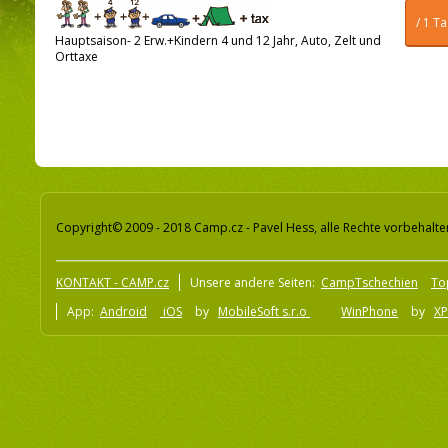
/ 1 T
Hauptsaison- 2 Erw.+Kindern 4 und 12 Jahr, Auto, Zelt und
Orttaxe
Copyright© 2009 - 2018 Camp.cz - Pavel Hess, alle Rechte vorbehalte
KONTAKT - CAMP.cz
Unsere andere Seiten:
CampTschechien
To
App:
Android
iOS
by
MobileSoft s.r.o
WinPhone
by
XP