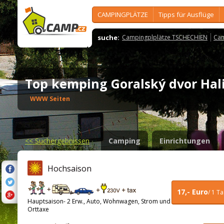
CAMPINGPLÄTZE
Tipps für Ausflüge
suche:
Campingplplätze TSCHECHIEN
Cam
Top kemping Goralský dvor Ha
WWW Seiten
<<
Suchergebnissen
Camping
Einrichtungen
Hochsaison
17,- Euro
/ 1 T
Hauptsaison- 2 Erw., Auto, Wohnwagen, Strom und
Orttaxe