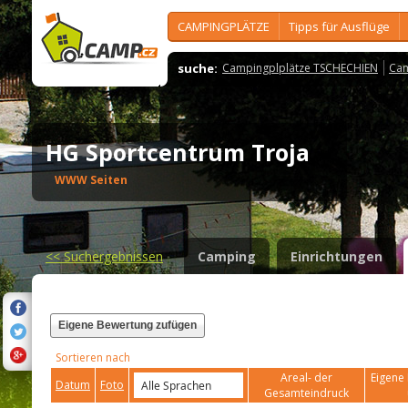
CAMPINGPLÄTZE
Tipps für Ausflüge
suche:
Campingplplätze TSCHECHIEN
Cam
HG Sportcentrum Troja
WWW Seiten
<<
Suchergebnissen
Camping
Einrichtungen
Eigene Bewertung zufügen
Sortieren nach
Areal- der
Eigene 
Datum
Foto
Gesamteindruck