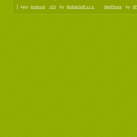
App:
Android
iOS
by
MobileSoft s.r.o
WinPhone
by
XP