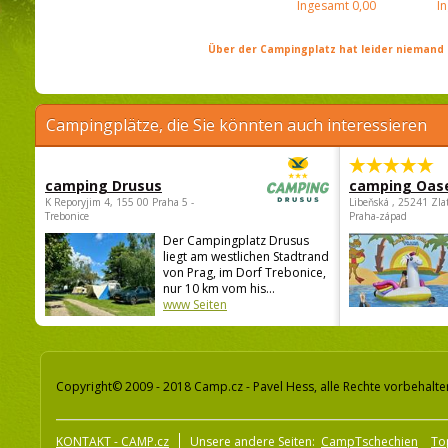
Ingesamt
0,00
I
Über der Campingplatz hat leider niemand 
Campingplätze, die Sie könnten auch interessieren
camping Drusus
camping Oas
K Reporyjim 4, 155 00 Praha 5 -
Libeňská , 25241 Zla
Trebonice
Praha-západ
Der Campingplatz Drusus
liegt am westlichen Stadtrand
von Prag, im Dorf Trebonice,
nur 10 km vom his...
www Seiten
Copyright© 2009 - 2018 Camp.cz - Pavel Hess, alle Rechte vorbehalte
KONTAKT - CAMP.cz
Unsere andere Seiten:
CampTschechien
To