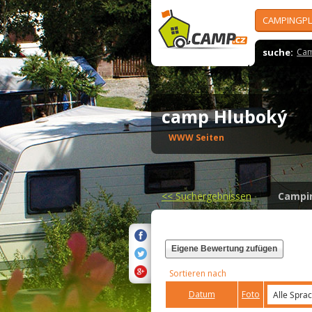
CAMPINGPL
suche:
Cam
camp Hluboký
WWW Seiten
<<
Suchergebnissen
Campi
Eigene Bewertung zufügen
Sortieren nach
Datum
Foto