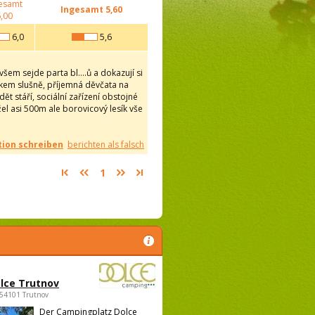
esamt
Ingesamt
5,60
,00
6,0
5,6
em sejde parta bl....ů a dokazují si
lkem slušně, příjemná děvčata na
ět stáří, sociální zařízení obstojné
žel asi 500m ale borovicový lesík vše
ion schreiben
berichten als falsch
1
lce Trutnov
 54101 Trutnov
Der Campingplatz Dolce