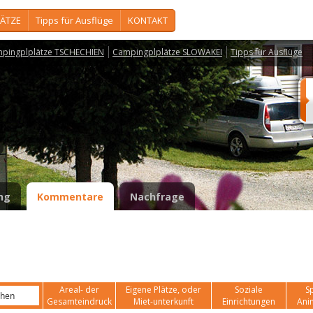
ÄTZE
Tipps für Ausflüge
KONTAKT
pingplplätze TSCHECHIEN
Campingplplätze SLOWAKEI
Tipps für Ausflüge
ng
Kommentare
Nachfrage
Areal- der
Eigene Plätze, oder
Soziale
Sp
Gesamteindruck
Miet-unterkunft
Einrichtungen
Ani