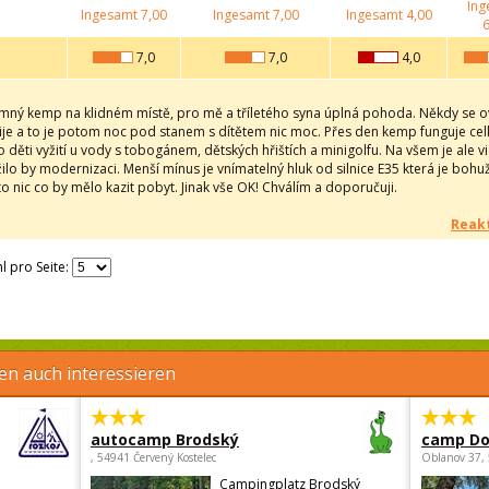
Ing
Ingesamt
7,00
Ingesamt
7,00
Ingesamt
4,00
6
7,0
7,0
4,0
emný kemp na klidném místě, pro mě a tříletého syna úplná pohoda. Někdy se ovš
pije a to je potom noc pod stanem s dítětem nic moc. Přes den kemp funguje ce
o děti vyžití u vody s tobogánem, dětských hřištích a minigolfu. Na všem je ale vid
žilo by modernizaci. Menší mínus je vnímatelný hluk od silnice E35 která je bohu
 to nic co by mělo kazit pobyt. Jinak vše OK! Chválím a doporučuji.
Reakt
l pro Seite:
en auch interessieren
autocamp Brodský
camp Do
, 54941 Červený Kostelec
Oblanov 37,
Campingplatz Brodský