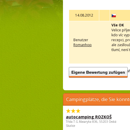
14.08.2012
Vše OK
Velice příj
kdo víc vy
Benutzer
recepci, pr
Romanhop
ale zasllou
tlumí, není
Anzah
Eigene Bewertung zufügen
Campingplätze, die Sie könnt
autocamping ROZKOŠ
Třída.T.G.Masaryka 836, 55203 Česká
Skalice