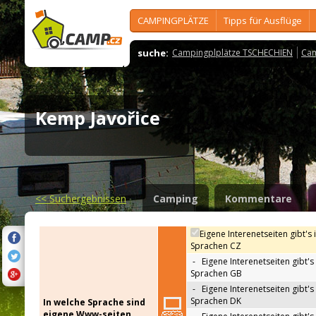
CAMPINGPLÄTZE
Tipps für Ausflüge
suche:
Campingplplätze TSCHECHIEN
Cam
Kemp Javořice
<<
Suchergebnissen
Camping
Kommentare
Eigene Interenetseiten gibt's 
Sprachen CZ
-
Eigene Interenetseiten gibt's 
Sprachen GB
-
Eigene Interenetseiten gibt's 
Sprachen DK
In welche Sprache sind
eigene Www-seiten