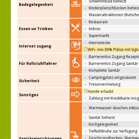
-
Schwimmbad beheizt
Badegelegenheit
-
Kinderplanschbecken beheiz
-
Wasserattraktionen (Rutsche
-
Restaurant
Essen un Trinken
-
Imbiss
-
Supermarkt
-
Internetecke
Internet zugang
WiFi- min 80% Plätze mit Sign
-
Barrierenlos Zugang Rezept
Für Rollstuhlfahrer
-
Barrierenlos Zugang Sanitär
-
Komplette Sanitär
-
Campingplatz umgezäunet
Sicherheit
-
Tresorvermietung
Hunde erlaubt
Sonstiges
-
Zahlung mit Kreditkarte mög
-
Warmwasser-duschen inklus
-
Sanitär beheizt
-
Kochgelegenheit
-
Tiefkühltruhe zur Verfügung
-
Geschirspülbecken- Warmw
Sanitäreinrichtungen