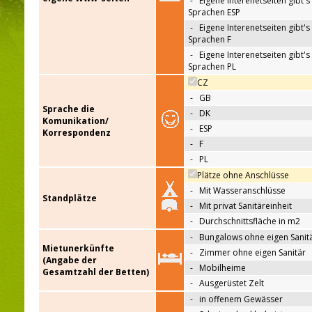
-
Eigene Interenetseiten gibt's 
Sprachen ESP
-
Eigene Interenetseiten gibt's 
Sprachen F
-
Eigene Interenetseiten gibt's 
Sprachen PL
CZ
-
GB
Sprache die
-
DK
Komunikation/
-
ESP
Korrespondenz
-
F
-
PL
Plätze ohne Anschlüsse
-
Mit Wasseranschlüsse
Standplätze
-
Mit privat Sanitäreinheit
-
Durchschnittsfläche in m2
-
Bungalows ohne eigen Sanit
Mietunerkünfte
-
Zimmer ohne eigen Sanitär
(Angabe der
-
Mobilheime
Gesamtzahl der Betten)
-
Ausgerüstet Zelt
-
in offenem Gewässer