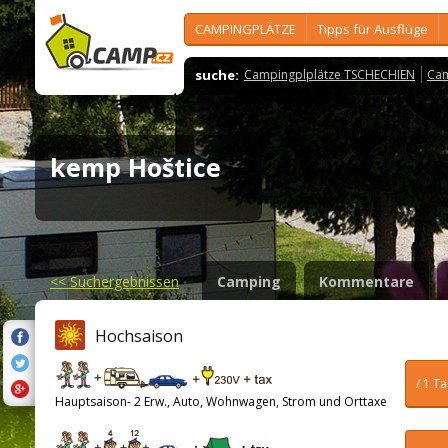
CAMPINGPLÄTZE
Tipps für Ausflüge
suche:
Campingplplätze TSCHECHIEN
Cam
kemp Hoštice
<<
Suchergebnissen
Camping
Kommentare
Hochsaison
/ 1 T
Hauptsaison- 2 Erw., Auto, Wohnwagen, Strom und Orttaxe