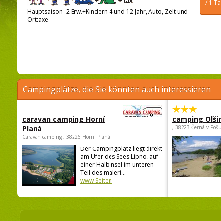
/ 1 T
Hauptsaison- 2 Erw.+Kindern 4 und 12 Jahr, Auto, Zelt und
Orttaxe
Campingplätze, die Sie könnten auch interessieren
caravan camping Horní
camping Olši
Planá
, 38223 Černá v Poš
Caravan camping , 38226 Horní Planá
Der Campingplatz liegt direkt
am Ufer des Sees Lipno, auf
einer Halbinsel im unteren
Teil des maleri...
www Seiten