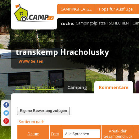
CAMPINGPLÄTZE
Tipps für Ausflüge
suche:
Campingplplätze TSCHECHIEN
Cam
transkemp Hracholusky
WWW Seiten
<<
Suchergebnissen
Camping
Kommentare
Eigene Bewertung zufügen
Sortieren nach
Areal- der
Datum
Foto
Gesamteindruck