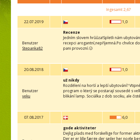
Ingesamt
2,67
22.07.2019
1,0
Recenze
Jedním slovem hrůůza!Spletli nám ubytování
Benutzer
recepci arogantní,nepříjemná.Po chvilce do
Stepanka82
pani provozní.🥴
20.08.2018
1,0
už nikdy
Rozdělení na horší a lepší ubytování? Vtip
Benutzer
program o který se postarají sousedé s vel
veku
blikání lamp. Sociálka z dob sociku, ale čist
07.08.2017
6,0
gode aktiviteter
Dejlig plads med forskellige for former akti
Der er er lille færge der sejler her nogle b