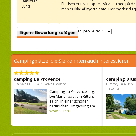
Benutzer
Pladsen er nivau opdelt så vil du ned på de 
Lund
men er ikke af nyeste dato. Her møder du tj
Anzahl pro Seite:
Eigene Bewertung zufügen
Campingplätze, die Sie könnten auch interessieren
camping La Provence
camping Dru
Plzeňská ul. , 354 71 Velká Hleďsebe
K Reporyjim 4, 155 0
Trebonice
Camping La Provence liegt
bei Marienbad, am Ritters
Teich, in einer schönen
natürlichen Umgebung am ...
www Seiten