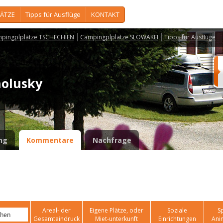
ÄTZE
Tipps für Ausflüge
KONTAKT
pingplplätze TSCHECHIEN
Campingplplätze SLOWAKEI
Tipps für Ausflüge
holusky
ng
Kommentare
Nachfrage
Areal- der
Eigene Plätze, oder
Soziale
Sp
Gesamteindruck
Miet-unterkunft
Einrichtungen
Ani