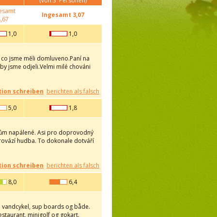
(von
3
Personen)
esamt
Ingesamt
3,07
,67
1,0
1,0
u co jsme měli domluveno.Paní na
by jsme odjeli.Velmi milé chováni
ion schreiben
berichten als falsch
5,0
1,8
empům napálené. Asi pro doprovodný
provází hudba. To dokonale dotváří
ion schreiben
berichten als falsch
8,0
6,4
eje vandcykel, sup boards og både.
estaurant, minigolf og gokart.