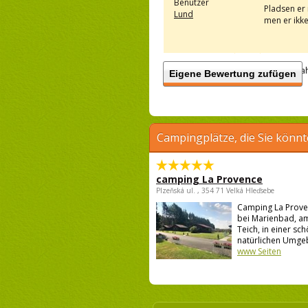
Benutzer
Pladsen er 
Lund
men er ikke
Anzah
Eigene Bewertung zufügen
Campingplätze, die Sie könnt
camping La Provence
Plzeňská ul. , 354 71 Velká Hleďsebe
Camping La Proven
bei Marienbad, am
Teich, in einer sc
natürlichen Umgeb
www Seiten