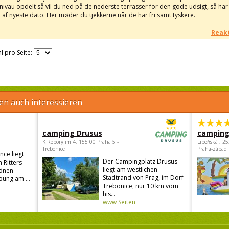
nivau opdelt så vil du ned på de nederste terrasser for den gode udsigt, så har 
 af nyeste dato. Her møder du tjekkerne når de har fri samt tyskere.
Reakt
l pro Seite:
en auch interessieren
camping Drusus
camping
K Reporyjim 4, 155 00 Praha 5 -
Libeňská , 2
Trebonice
Praha-západ
ce liegt
Der Campingplatz Drusus
 Ritters
liegt am westlichen
hönen
Stadtrand von Prag, im Dorf
ung am ...
Trebonice, nur 10 km vom
his...
www Seiten