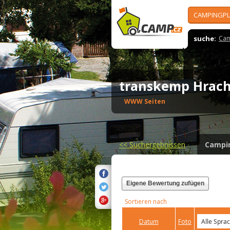
CAMPINGPL
suche:
Cam
transkemp Hrac
WWW Seiten
<<
Suchergebnissen
Campi
Eigene Bewertung zufügen
Sortieren nach
Datum
Foto