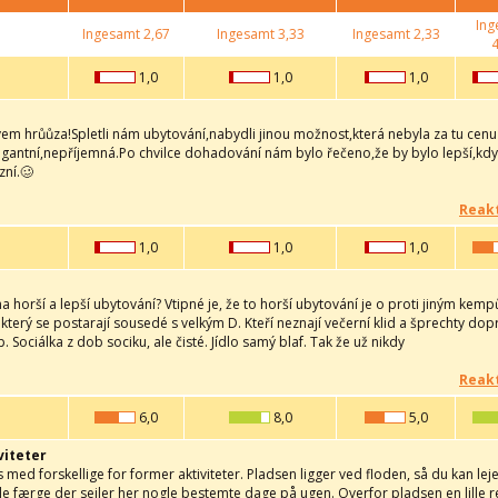
Ing
Ingesamt
2,67
Ingesamt
3,33
Ingesamt
2,33
4
1,0
1,0
1,0
vem hrůůza!Spletli nám ubytování,nabydli jinou možnost,která nebyla za tu cen
ogantní,nepříjemná.Po chvilce dohadování nám bylo řečeno,že by bylo lepší,kdy
zní.🥴
Reakt
1,0
1,0
1,0
a horší a lepší ubytování? Vtipné je, že to horší ubytování je o proti jiným k
terý se postarají sousedé s velkým D. Kteří neznají večerní klid a šprechty do
p. Sociálka z dob sociku, ale čisté. Jídlo samý blaf. Tak že už nikdy
Reakt
6,0
8,0
5,0
viteter
s med forskellige for former aktiviteter. Pladsen ligger ved floden, så du kan l
ille færge der sejler her nogle bestemte dage på ugen. Overfor pladsen en lille r