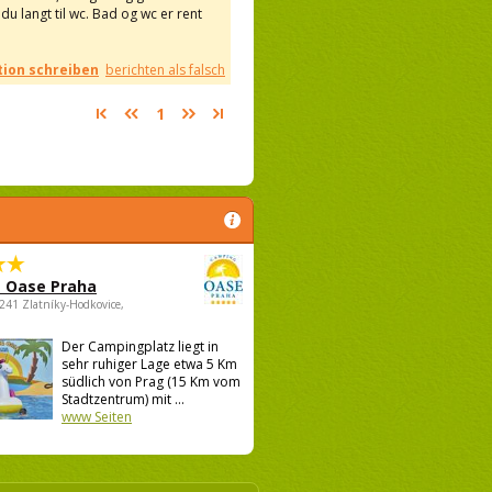
du langt til wc. Bad og wc er rent
ion schreiben
berichten als falsch
1
 Oase Praha
5241 Zlatníky-Hodkovice,
Der Campingplatz liegt in
sehr ruhiger Lage etwa 5 Km
südlich von Prag (15 Km vom
Stadtzentrum) mit ...
www Seiten