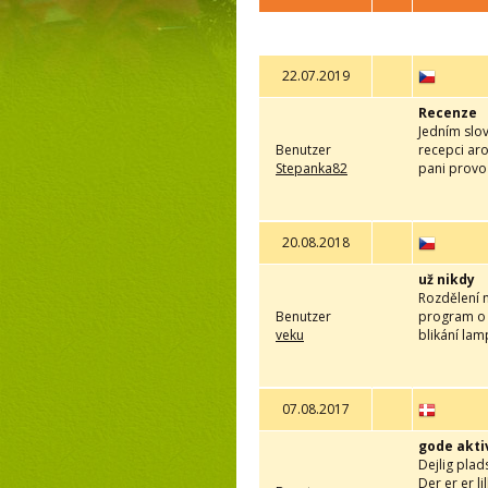
22.07.2019
Recenze
Jedním slo
Benutzer
recepci ar
Stepanka82
pani provo
20.08.2018
už nikdy
Rozdělení n
Benutzer
program o k
veku
blikání lam
07.08.2017
gode akti
Dejlig plad
Der er er l