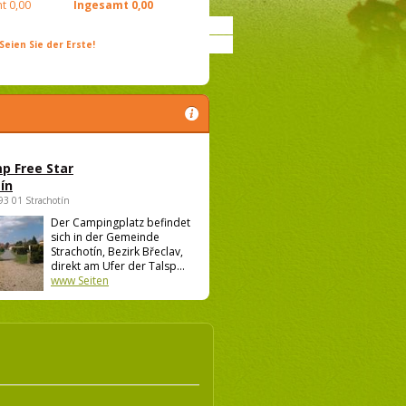
t
0,00
Ingesamt
0,00
ien Sie der Erste!
p Free Star
ín
693 01 Strachotín
Der Campingplatz befindet
sich in der Gemeinde
Strachotín, Bezirk Břeclav,
direkt am Ufer der Talsp...
www Seiten