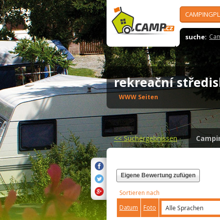
CAMPINGPL
suche:
Cam
rekreační středi
WWW Seiten
<<
Suchergebnissen
Campi
Eigene Bewertung zufügen
Sortieren nach
Datum
Foto