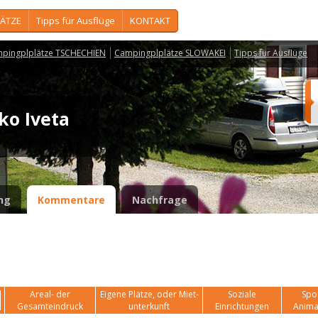
ÄTZE
Tipps für Ausflüge
KONTAKT
pingplplätze TSCHECHIEN
Campingplplätze SLOWAKEI
Tipps für Ausflüge
sko Iveta
ng
Kommentare
Nachfrage
Areal- der
Eigene Plätze, oder Miet-
Soziale
Spor
Gesamteindruck
unterkunft
Einrichtungen
Anima