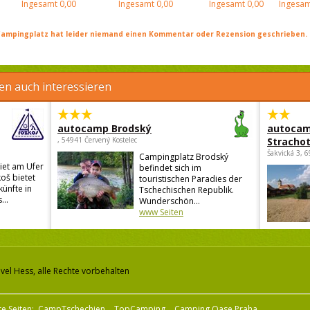
Ingesamt
0,00
Ingesamt
0,00
Ingesamt
0,00
Ingesam
ampingplatz hat leider niemand einen Kommentar oder Rezension geschrieben. Se
en auch interessieren
autocamp Brodský
autocam
, 54941 Červený Kostelec
Strachot
Šakvická 3, 
Campingplatz Brodský
iet am Ufer
befindet sich im
oš bietet
touristischen Paradies der
künfte in
Tschechischen Republik.
...
Wunderschön...
www Seiten
vel Hess, alle Rechte vorbehalten
e Seiten:
CampTschechien
TopCamping
Camping Oase Praha