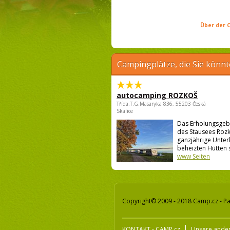
Über der C
Campingplätze, die Sie könnt
autocamping ROZKOŠ
Třída.T.G.Masaryka 836, 55203 Česká
Skalice
Das Erholungsgeb
des Stausees Rozk
ganzjährige Unter
beheizten Hütten s
www Seiten
Copyright© 2009 - 2018 Camp.cz - Pa
KONTAKT - CAMP.cz
Unsere ander