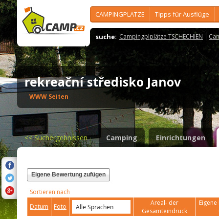
CAMPINGPLÄTZE
Tipps für Ausflüge
suche:
Campingplplätze TSCHECHIEN
Cam
rekreační středisko Janov
WWW Seiten
<<
Suchergebnissen
Camping
Einrichtungen
Eigene Bewertung zufügen
Sortieren nach
Areal- der
Eigene 
Datum
Foto
Gesamteindruck