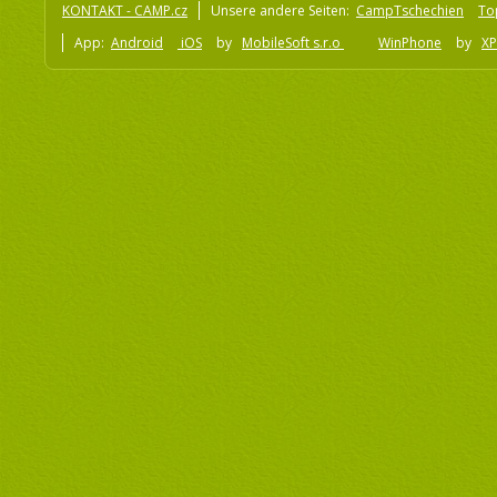
KONTAKT - CAMP.cz
Unsere andere Seiten:
CampTschechien
To
App:
Android
iOS
by
MobileSoft s.r.o
WinPhone
by
XP