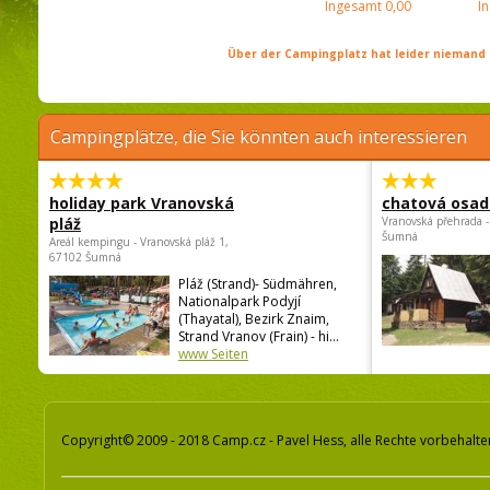
Ingesamt
0,00
I
Über der Campingplatz hat leider niemand 
Campingplätze, die Sie könnten auch interessieren
holiday park Vranovská
chatová osad
pláž
Vranovská přehrada -
Šumná
Areál kempingu - Vranovská pláž 1,
67102 Šumná
Pláž (Strand)- Südmähren,
Nationalpark Podyjí
(Thayatal), Bezirk Znaim,
Strand Vranov (Frain) - hi...
www Seiten
Copyright© 2009 - 2018 Camp.cz - Pavel Hess, alle Rechte vorbehalte