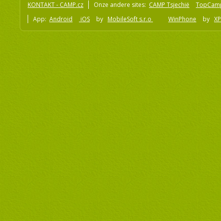
KONTAKT - CAMP.cz
Onze andere sites:
CAMP Tsjechië
TopCam
App:
Android
iOS
by
MobileSoft s.r.o
WinPhone
by
XP