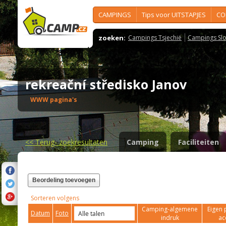
CAMPINGS
Tips voor UITSTAPJES
CO
zoeken:
Campings Tsjechië
Campings Slo
rekreační středisko Janov
WWW pagina's
<<
Terug- zoekresultaten
Camping
Faciliteiten
Beordeling toevoegen
Sorteren volgens
Camping-algemene
Eigen 
Datum
Foto
indruk
ac