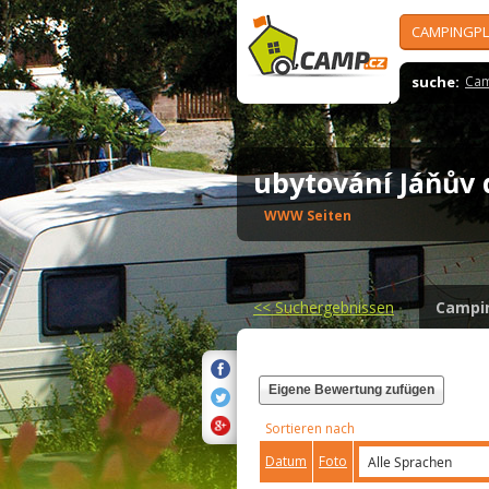
CAMPINGPL
suche:
Cam
ubytování Jáňův
WWW Seiten
<<
Suchergebnissen
Campi
Eigene Bewertung zufügen
Sortieren nach
Datum
Foto