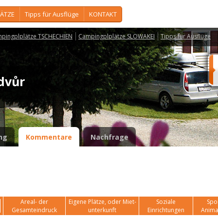
ÄTZE
Tipps für Ausflüge
KONTAKT
pingplplätze TSCHECHIEN
Campingplplätze SLOWAKEI
Tipps für Ausflüge
 dvůr
ng
Kommentare
Nachfrage
Areal- der
Eigene Plätze, oder Miet-
Soziale
Spor
Gesamteindruck
unterkunft
Einrichtungen
Anima