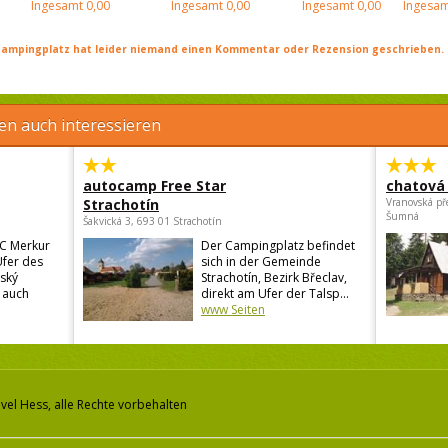
Ingesamt
0,00
Ingesamt
0,00
Ingesamt
0,00
Ingesam
ampingplatz hat leider niemand einen Kommentar oder Rezension geschrieben. Se
en auch interessieren
autocamp Free Star
chatová 
Strachotín
Vranovská př
Šumná
Šakvická 3, 693 01 Strachotín
C Merkur
Der Campingplatz befindet
Ufer des
sich in der Gemeinde
ský
Strachotín, Bezirk Břeclav,
 auch
direkt am Ufer der Talsp...
www Seiten
vel Hess, alle Rechte vorbehalten