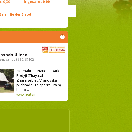
t
0,00
Ingesamt
0,00
ien Sie der Erste!
osada U lesa
ehrada - pláž 680, 67102
Südmähren, Nationalpark
Podyjí (Thayatal,
Znaimgebiet, Vranovská
přehrada (Talsperre Frain) –
hier b...
www Seiten