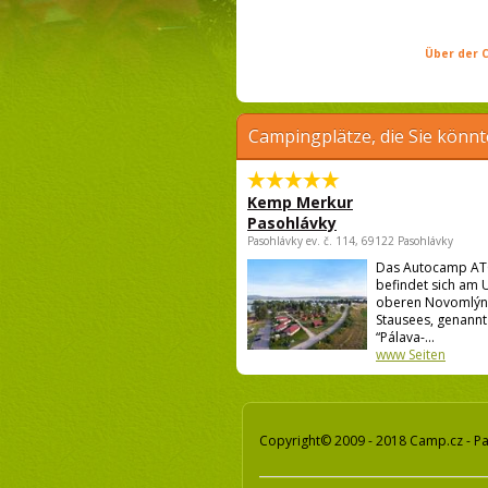
Über der C
Campingplätze, die Sie könnt
Kemp Merkur
Pasohlávky
Pasohlávky ev. č. 114, 69122 Pasohlávky
Das Autocamp AT
befindet sich am 
oberen Novomlýn
Stausees, genannt
“Pálava-...
www Seiten
Copyright© 2009 - 2018 Camp.cz - Pa