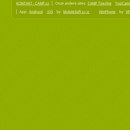
KONTAKT - CAMP.cz
Onze andere sites:
CAMP Tsjechië
TopCam
App:
Android
iOS
by
MobileSoft s.r.o
WinPhone
by
XP