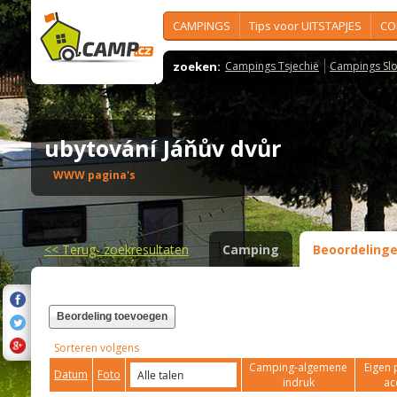
CAMPINGS
Tips voor UITSTAPJES
CO
zoeken:
Campings Tsjechië
Campings Slo
ubytování Jáňův dvůr
WWW pagina's
<<
Terug- zoekresultaten
Camping
Beoordeling
Beordeling toevoegen
Sorteren volgens
Camping-algemene
Eigen 
Datum
Foto
indruk
ac