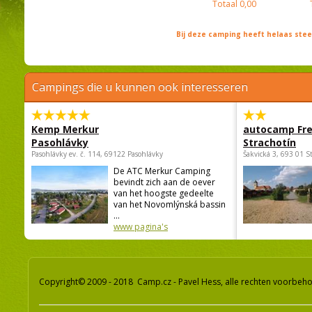
Totaal
0,00
Bij deze camping heeft helaas st
Campings die u kunnen ook interesseren
Kemp Merkur
autocamp Fre
Pasohlávky
Strachotín
Pasohlávky ev. č. 114, 69122 Pasohlávky
Šakvická 3, 693 01 S
De ATC Merkur Camping
bevindt zich aan de oever
van het hoogste gedeelte
van het Novomlýnská bassin
...
www pagina's
Copyright© 2009 - 2018 Camp.cz - Pavel Hess, alle rechten voorbeh