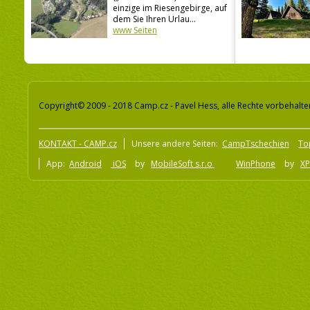
einzige im Riesengebirge, auf
dem Sie Ihren Urlau...
www Seiten
Copyright© 2009 - 2018 Camp.cz - Pavel Hess, alle Rechte vorbehalte
KONTAKT - CAMP.cz
Unsere andere Seiten:
CampTschechien
To
App:
Android
iOS
by
MobileSoft s.r.o
WinPhone
by
XP