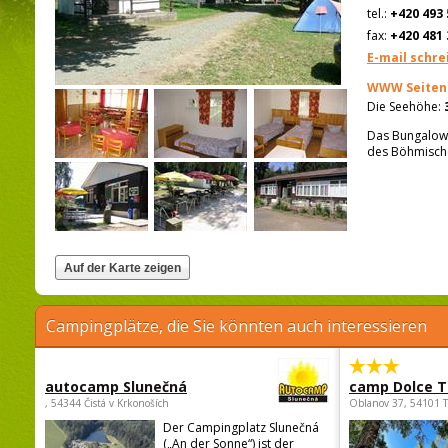
tel.:
+420 493 
fax:
+420 481 
E-mail schre
WWW Seiten
Die Seehöhe:
Das Bungalowla
des Böhmische
Campingplätze, die Sie könnten auch interessieren
autocamp Slunečná
camp Dolce T
, 54344 Čistá v Krkonoších
Oblanov 37, 54101 
Der Campingplatz Slunečná
(„An der Sonne“) ist der