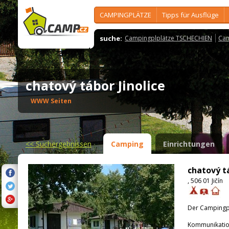
CAMPINGPLÄTZE
Tipps für Ausflüge
suche:
Campingplplätze TSCHECHIEN
Cam
chatový tábor Jinolice
WWW Seiten
<<
Suchergebnissen
Camping
Einrichtungen
chatový tá
, 506 01 Jičín
Der Campingpla
Kommunikatio