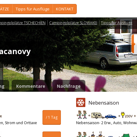
ÄTZE
Tipps für Ausflüge
KONTAKT
pingplplätze TSCHECHIEN
Campingplplätze SLOWAKEI
Tipps für Ausflüge
 Kacanovy
ng
Kommentare
Nachfrage
Nebensaison
/ 1 Tag
en, Strom und Orttaxe
Nebensaison- 2 Erw., Auto, Wohnw