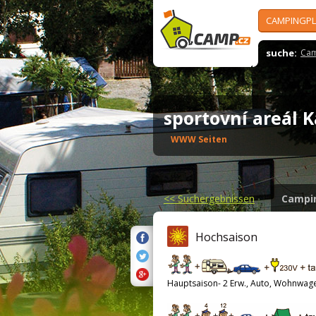
CAMPINGPL
suche:
Cam
sportovní areál
WWW Seiten
<<
Suchergebnissen
Campi
Hochsaison
Hauptsaison- 2 Erw., Auto, Wohnwag