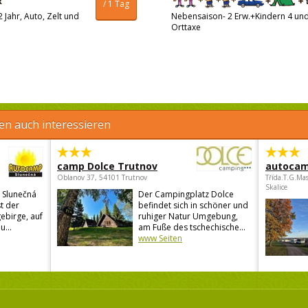
/ 1 Tag
 Jahr, Auto, Zelt und
Nebensaison- 2 Erw.+Kindern 4 und 
Orttaxe
en auch interessieren
camp Dolce Trutnov
autocam
Oblanov 37, 54101 Trutnov
Třída.T.G.Ma
Skalice
 Slunečná
Der Campingplatz Dolce
st der
befindet sich in schöner und
ebirge, auf
ruhiger Natur Umgebung,
u...
am Fuße des tschechische...
www Seiten