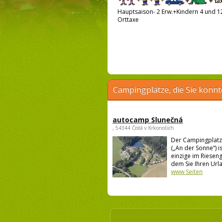
Hauptsaison- 2 Erw.+Kindern 4 und 12
Orttaxe
Campingplätze, die Sie könnt
autocamp Slunečná
, 54344 Čistá v Krkonoších
Der Campingplatz
(„An der Sonne“) i
einzige im Rieseng
dem Sie Ihren Urla
www Seiten