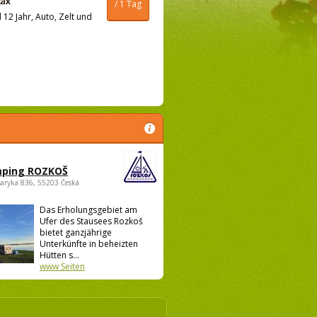
/ 1 Tag
12 Jahr, Auto, Zelt und
ping ROZKOŠ
saryka 836, 55203 Česká
Das Erholungsgebiet am
Ufer des Stausees Rozkoš
bietet ganzjährige
Unterkünfte in beheizten
Hütten s...
www Seiten