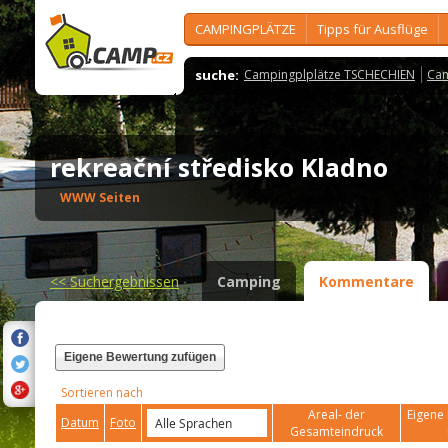
CAMPINGPLÄTZE
Tipps für Ausflüge
suche:
Campingplplätze TSCHECHIEN
Cam
rekreační středisko Kladno
WWW Seiten
<<
Suchergebnissen
Camping
Kommentare
Eigene Bewertung zufügen
Sortieren nach
Areal- der
Eigene 
Datum
Foto
Gesamteindruck