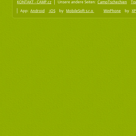
KONTAKT - CAMP.cz
Unsere andere Seiten:
CampTschechien
To
App:
Android
iOS
by
MobileSoft s.r.o
WinPhone
by
XP