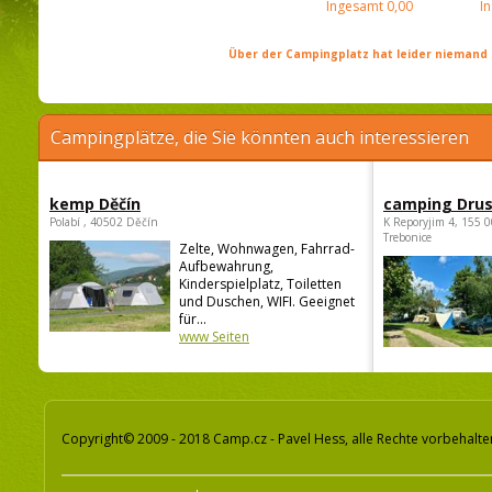
Ingesamt
0,00
I
Über der Campingplatz hat leider niemand 
Campingplätze, die Sie könnten auch interessieren
kemp Děčín
camping Dru
Polabí , 40502 Děčín
K Reporyjim 4, 155 0
Trebonice
Zelte, Wohnwagen, Fahrrad-
Aufbewahrung,
Kinderspielplatz, Toiletten
und Duschen, WIFI. Geeignet
für...
www Seiten
Copyright© 2009 - 2018 Camp.cz - Pavel Hess, alle Rechte vorbehalte