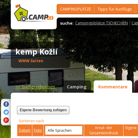
CAMPINGPLÄTZE
Tipps für Ausflüge
suche:
Campingplplätze TSCHECHIEN
Cam
kemp Kožlí
WWW Seiten
<<
Suchergebnissen
Camping
Kommentare
Eigene Bewertung zufügen
Sortieren nach
Areal- der
Eigene 
Datum
Foto
Gesamteindruck