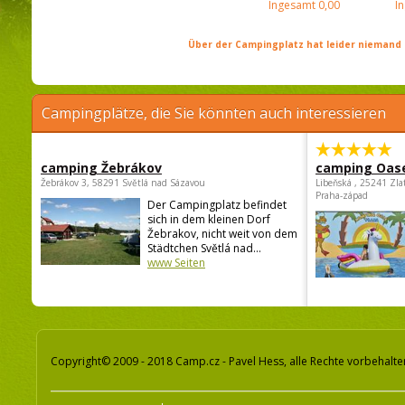
Ingesamt
0,00
I
Über der Campingplatz hat leider niemand 
Campingplätze, die Sie könnten auch interessieren
camping Žebrákov
camping Oas
Žebrákov 3, 58291 Světlá nad Sázavou
Libeňská , 25241 Zla
Praha-západ
Der Campingplatz befindet
sich in dem kleinen Dorf
Žebrakov, nicht weit von dem
Städtchen Světlá nad...
www Seiten
Copyright© 2009 - 2018 Camp.cz - Pavel Hess, alle Rechte vorbehalte