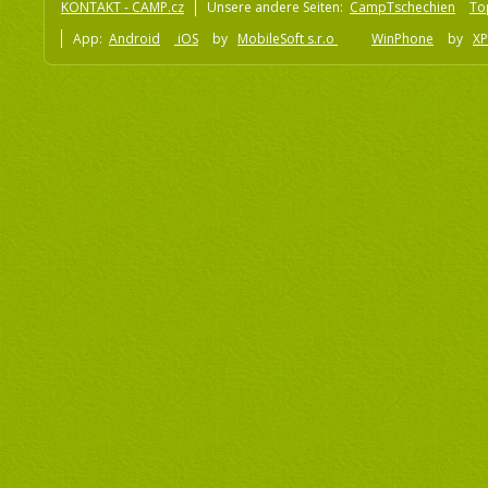
KONTAKT - CAMP.cz
Unsere andere Seiten:
CampTschechien
To
App:
Android
iOS
by
MobileSoft s.r.o
WinPhone
by
XP