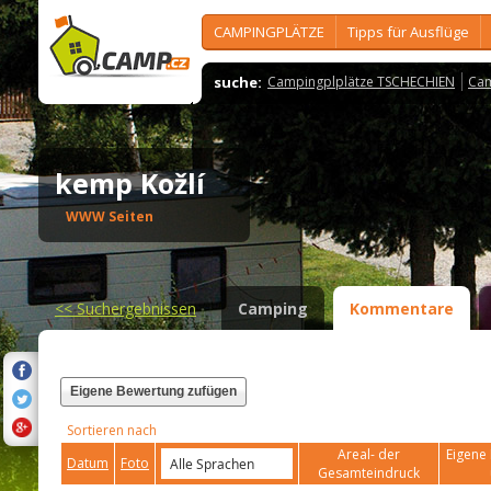
CAMPINGPLÄTZE
Tipps für Ausflüge
suche:
Campingplplätze TSCHECHIEN
Cam
kemp Kožlí
WWW Seiten
<<
Suchergebnissen
Camping
Kommentare
Eigene Bewertung zufügen
Sortieren nach
Areal- der
Eigene 
Datum
Foto
Gesamteindruck