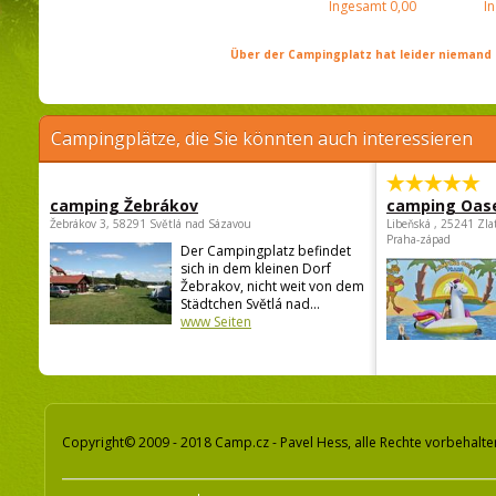
Ingesamt
0,00
I
Über der Campingplatz hat leider niemand 
Campingplätze, die Sie könnten auch interessieren
camping Žebrákov
camping Oas
Žebrákov 3, 58291 Světlá nad Sázavou
Libeňská , 25241 Zla
Praha-západ
Der Campingplatz befindet
sich in dem kleinen Dorf
Žebrakov, nicht weit von dem
Städtchen Světlá nad...
www Seiten
Copyright© 2009 - 2018 Camp.cz - Pavel Hess, alle Rechte vorbehalte