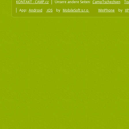
KONTAKT - CAMP.cz
Unsere andere Seiten:
CampTschechien
To
App:
Android
iOS
by
MobileSoft s.r.o
WinPhone
by
XP