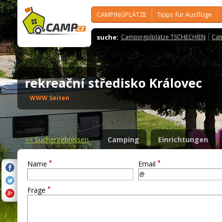
CAMPINGPLÄTZE
Tipps für Ausflüge
suche:
Campingplplätze TSCHECHIEN
Cam
rekreační středisko Královec
WWW Seiten
<<
Suchergebnissen
Camping
Einrichtungen
*
*
Name
Email
*
Frage