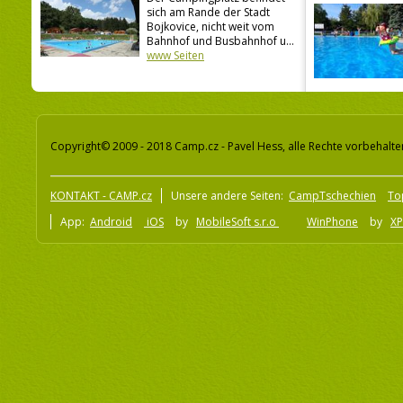
sich am Rande der Stadt
Bojkovice, nicht weit vom
Bahnhof und Busbahnhof u...
www Seiten
Copyright© 2009 - 2018 Camp.cz - Pavel Hess, alle Rechte vorbehalte
KONTAKT - CAMP.cz
Unsere andere Seiten:
CampTschechien
To
App:
Android
iOS
by
MobileSoft s.r.o
WinPhone
by
XP