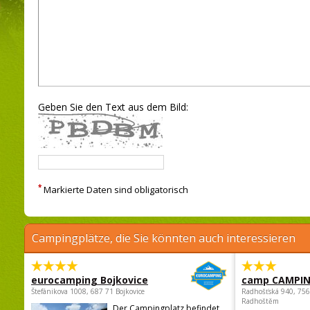
Geben Sie den Text aus dem Bild:
*
Markierte Daten sind obligatorisch
Campingplätze, die Sie könnten auch interessieren
eurocamping Bojkovice
camp CAMPI
Štefánikova 1008, 687 71 Bojkovice
Radhošťská 940, 75
Radhoštěm
Der Campingplatz befindet