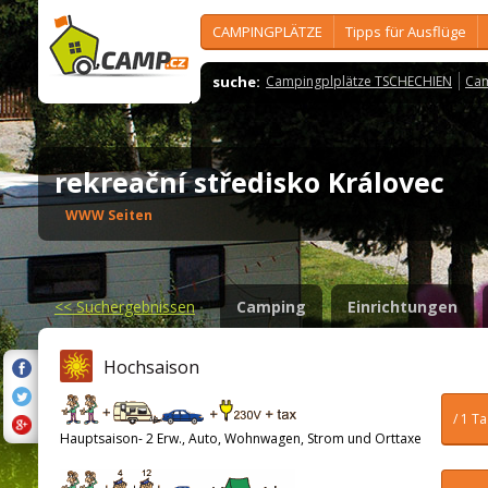
CAMPINGPLÄTZE
Tipps für Ausflüge
suche:
Campingplplätze TSCHECHIEN
Cam
rekreační středisko Královec
WWW Seiten
<<
Suchergebnissen
Camping
Einrichtungen
Hochsaison
/ 1 T
Hauptsaison- 2 Erw., Auto, Wohnwagen, Strom und Orttaxe