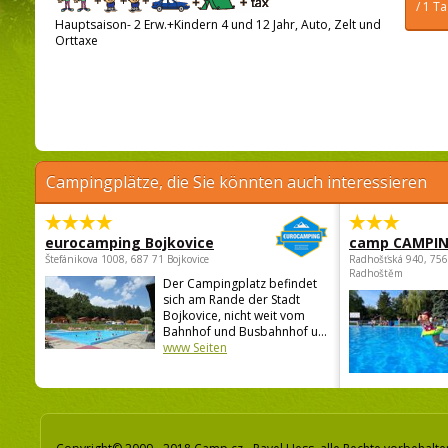
/ 1 T
Hauptsaison- 2 Erw.+Kindern 4 und 12 Jahr, Auto, Zelt und
Orttaxe
Campingplätze, die Sie könnten auch interessieren
eurocamping Bojkovice
camp CAMPI
Štefánikova 1008, 687 71 Bojkovice
Radhošťská 940, 75
Radhoštěm
Der Campingplatz befindet
sich am Rande der Stadt
Bojkovice, nicht weit vom
Bahnhof und Busbahnhof u...
www Seiten