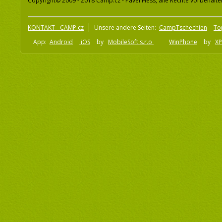
Copyright© 2009 - 2018 Camp.cz - Pavel Hess, alle Rechte vorbehalte
KONTAKT - CAMP.cz
Unsere andere Seiten:
CampTschechien
To
App:
Android
iOS
by
MobileSoft s.r.o
WinPhone
by
XP