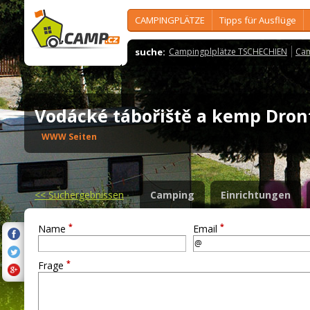
CAMPINGPLÄTZE
Tipps für Ausflüge
suche:
Campingplplätze TSCHECHIEN
Cam
Vodácké tábořiště a kemp Dro
WWW Seiten
<<
Suchergebnissen
Camping
Einrichtungen
*
*
Name
Email
*
Frage