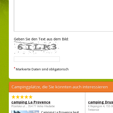
Geben Sie den Text aus dem Bild:
*
Markierte Daten sind obligatorisch
Campingplätze, die Sie könnten auch interessieren
camping La Provence
camping Dru
Plzeňská ul. , 354 71 Velká Hleďsebe
K Reporyjim 4, 155 0
Trebonice
Camping La Provence liegt