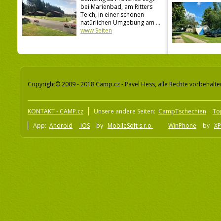
bei Marienbad, am Ritters
Teich, in einer schönen
natürlichen Umgebung am ...
www Seiten
Copyright© 2009 - 2018 Camp.cz - Pavel Hess, alle Rechte vorbehalte
KONTAKT - CAMP.cz
Unsere andere Seiten:
CampTschechien
To
App:
Android
iOS
by
MobileSoft s.r.o
WinPhone
by
XP